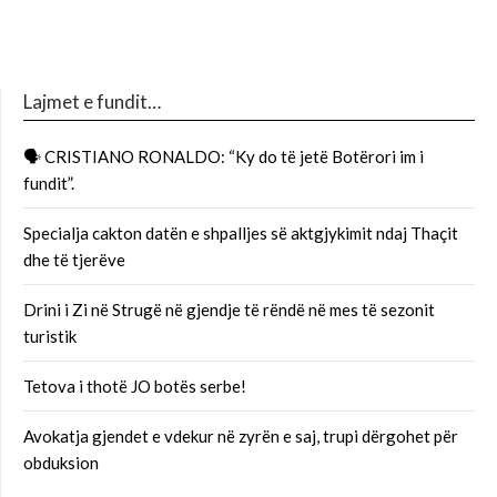
Lajmet e fundit…
🗣 CRISTIANO RONALDO: “Ky do të jetë Botërori im i
fundit”.
Specialja cakton datën e shpalljes së aktgjykimit ndaj Thaçit
dhe të tjerëve
Drini i Zi në Strugë në gjendje të rëndë në mes të sezonit
turistik
Tetova i thotë JO botës serbe!
Avokatja gjendet e vdekur në zyrën e saj, trupi dërgohet për
obduksion