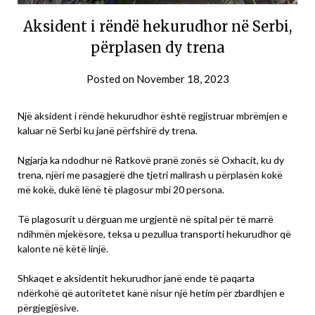
Aksident i rëndë hekurudhor në Serbi,
përplasen dy trena
Posted on
November 18, 2023
Një aksident i rëndë hekurudhor është regjistruar mbrëmjen e
kaluar në Serbi ku janë përfshirë dy trena.
Ngjarja ka ndodhur në Ratkovë pranë zonës së Oxhacit, ku dy
trena, njëri me pasagjerë dhe tjetri mallrash u përplasën kokë
më kokë, dukë lënë të plagosur mbi 20 persona.
Të plagosurit u dërguan me urgjentë në spital për të marrë
ndihmën mjekësore, teksa u pezullua transporti hekurudhor që
kalonte në këtë linjë.
Shkaqet e aksidentit hekurudhor janë ende të paqarta
ndërkohë që autoritetet kanë nisur një hetim për zbardhjen e
përgjegjësive.