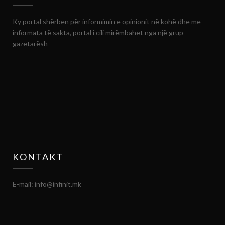
Ky portal shërben për informimin e opinionit në kohë dhe me
informata të sakta, portal i cili mirëmbahet nga një grup
gazetarësh
KONTAKT
E-mail: info@infinit.mk