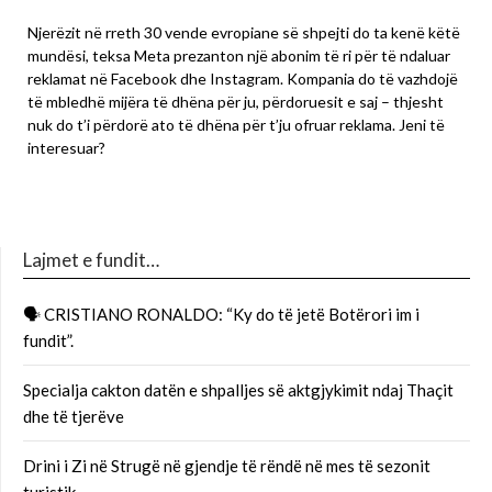
Njerëzit në rreth 30 vende evropiane së shpejti do ta kenë këtë
mundësi, teksa Meta prezanton një abonim të ri për të ndaluar
reklamat në Facebook dhe Instagram. Kompania do të vazhdojë
të mbledhë mijëra të dhëna për ju, përdoruesit e saj – thjesht
nuk do t’i përdorë ato të dhëna për t’ju ofruar reklama. Jeni të
interesuar?
Lajmet e fundit…
🗣 CRISTIANO RONALDO: “Ky do të jetë Botërori im i
fundit”.
Specialja cakton datën e shpalljes së aktgjykimit ndaj Thaçit
dhe të tjerëve
Drini i Zi në Strugë në gjendje të rëndë në mes të sezonit