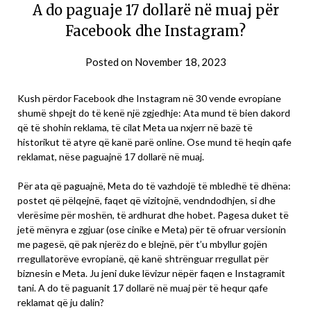
A do paguaje 17 dollarë në muaj për
Facebook dhe Instagram?
Posted on
November 18, 2023
Kush përdor Facebook dhe Instagram në 30 vende evropiane
shumë shpejt do të kenë një zgjedhje: Ata mund të bien dakord
që të shohin reklama, të cilat Meta ua nxjerr në bazë të
historikut të atyre që kanë parë online. Ose mund të heqin qafe
reklamat, nëse paguajnë 17 dollarë në muaj.
Për ata që paguajnë, Meta do të vazhdojë të mbledhë të dhëna:
postet që pëlqejnë, faqet që vizitojnë, vendndodhjen, si dhe
vlerësime për moshën, të ardhurat dhe hobet. Pagesa duket të
jetë mënyra e zgjuar (ose cinike e Meta) për të ofruar versionin
me pagesë, që pak njerëz do e blejnë, për t’u mbyllur gojën
rregullatorëve evropianë, që kanë shtrënguar rregullat për
biznesin e Meta. Ju jeni duke lëvizur nëpër faqen e Instagramit
tani. A do të paguanit 17 dollarë në muaj për të hequr qafe
reklamat që ju dalin?