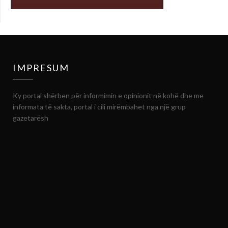
IMPRESUM
Ky portal shërben për informimin e opinionit në kohë dhe me
informata të sakta, portal i cili mirëmbahet nga një grup
gazetarësh