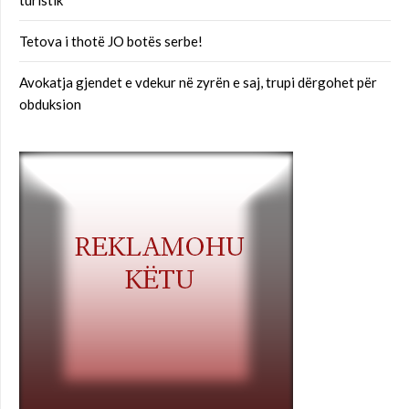
turistik
Tetova i thotë JO botës serbe!
Avokatja gjendet e vdekur në zyrën e saj, trupi dërgohet për
obduksion