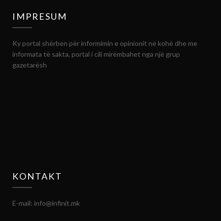
IMPRESUM
Ky portal shërben për informimin e opinionit në kohë dhe me
informata të sakta, portal i cili mirëmbahet nga një grup
gazetarësh
KONTAKT
E-mail: info@infinit.mk