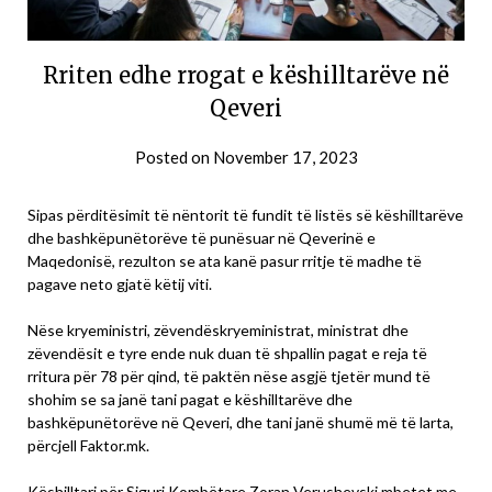
Rriten edhe rrogat e këshilltarëve në
Qeveri
Posted on
November 17, 2023
Sipas përditësimit të nëntorit të fundit të listës së këshilltarëve
dhe bashkëpunëtorëve të punësuar në Qeverinë e
Maqedonisë, rezulton se ata kanë pasur rritje të madhe të
pagave neto gjatë këtij viti.
Nëse kryeministri, zëvendëskryeministrat, ministrat dhe
zëvendësit e tyre ende nuk duan të shpallin pagat e reja të
rritura për 78 për qind, të paktën nëse asgjë tjetër mund të
shohim se sa janë tani pagat e këshilltarëve dhe
bashkëpunëtorëve në Qeveri, dhe tani janë shumë më të larta,
përcjell Faktor.mk.
Këshilltari për Siguri Kombëtare Zoran Verushevski mbetet me