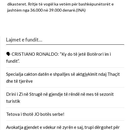
dikasteret. Rritje të vogël ka vetëm për bashkëpunëtorët e
jashtëm nga 36.000 në 39.000 denarë.(INA)
Lajmet e fundit…
🗣 CRISTIANO RONALDO: “Ky do të jetë Botërori im i
fundit”.
Specialja cakton datën e shpalljes së aktgjykimit ndaj Thaçit
dhe të tjerëve
Drini i Zi në Strugë në gjendje të rëndë në mes të sezonit
turistik
Tetova i thotë JO botës serbe!
Avokatja gjendet e vdekur në zyrën e saj, trupi dërgohet për