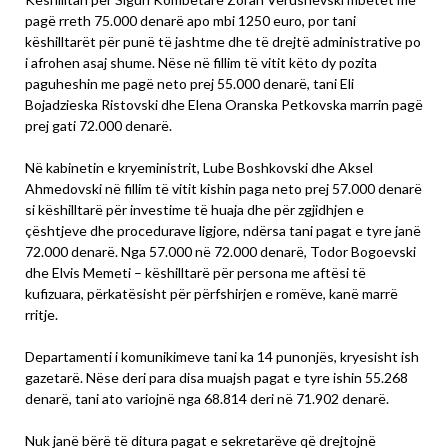
pagë rreth 75.000 denarë apo mbi 1250 euro, por tani
këshilltarët për punë të jashtme dhe të drejtë administrative po
i afrohen asaj shume. Nëse në fillim të vitit këto dy pozita
paguheshin me pagë neto prej 55.000 denarë, tani Eli
Bojadzieska Ristovski dhe Elena Oranska Petkovska marrin pagë
prej gati 72.000 denarë.
Në kabinetin e kryeministrit, Lube Boshkovski dhe Aksel
Ahmedovski në fillim të vitit kishin paga neto prej 57.000 denarë
si këshilltarë për investime të huaja dhe për zgjidhjen e
çështjeve dhe procedurave ligjore, ndërsa tani pagat e tyre janë
72.000 denarë. Nga 57.000 në 72.000 denarë, Todor Bogoevski
dhe Elvis Memeti – këshilltarë për persona me aftësi të
kufizuara, përkatësisht për përfshirjen e romëve, kanë marrë
rritje.
Departamenti i komunikimeve tani ka 14 punonjës, kryesisht ish
gazetarë. Nëse deri para disa muajsh pagat e tyre ishin 55.268
denarë, tani ato variojnë nga 68.814 deri në 71.902 denarë.
Nuk janë bërë të ditura pagat e sekretarëve që drejtojnë