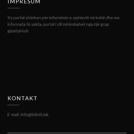
IMPRESUM
Ky portal shërben për informimin e opinionit në kohë dhe me
informata të sakta, portal i cili mirëmbahet nga një grup
gazetarësh
KONTAKT
E-mail: info@infinit.mk