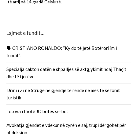
të arrij në 14 gradë Celsiusë.
Lajmet e fundit…
🗣 CRISTIANO RONALDO: “Ky do të jetë Botërori im i
fundit”.
Specialja cakton datën e shpalljes së aktgjykimit ndaj Thaçit
dhe të tjerëve
Drini i Zi në Strugë në gjendje të rëndë në mes të sezonit
turistik
Tetova i thotë JO botës serbe!
Avokatja gjendet e vdekur në zyrën e saj, trupi dërgohet për
obduksion