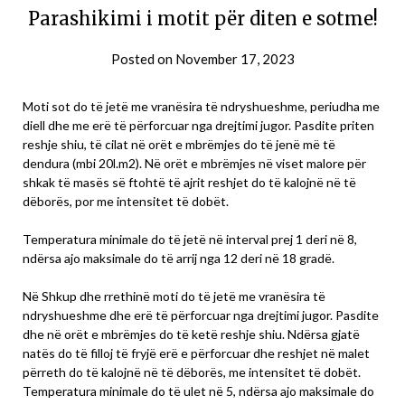
Parashikimi i motit për diten e sotme!
Posted on
November 17, 2023
Moti sot do të jetë me vranësira të ndryshueshme, periudha me
diell dhe me erë të përforcuar nga drejtimi jugor. Pasdite priten
reshje shiu, të cilat në orët e mbrëmjes do të jenë më të
dendura (mbi 20l.m2). Në orët e mbrëmjes në viset malore për
shkak të masës së ftohtë të ajrit reshjet do të kalojnë në të
dëborës, por me intensitet të dobët.
Temperatura minimale do të jetë në interval prej 1 deri në 8,
ndërsa ajo maksimale do të arrij nga 12 deri në 18 gradë.
Në Shkup dhe rrethinë moti do të jetë me vranësira të
ndryshueshme dhe erë të përforcuar nga drejtimi jugor. Pasdite
dhe në orët e mbrëmjes do të ketë reshje shiu. Ndërsa gjatë
natës do të filloj të fryjë erë e përforcuar dhe reshjet në malet
përreth do të kalojnë në të dëborës, me intensitet të dobët.
Temperatura minimale do të ulet në 5, ndërsa ajo maksimale do