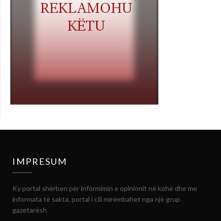
IMPRESUM
Ky portal shërben për informimin e opinionit në kohë dhe me
informata të sakta, portal i cili mirëmbahet nga një grup
gazetarësh