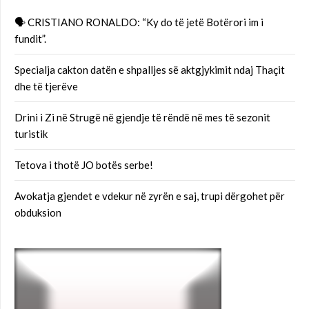
🗣 CRISTIANO RONALDO: “Ky do të jetë Botërori im i
fundit”.
Specialja cakton datën e shpalljes së aktgjykimit ndaj Thaçit
dhe të tjerëve
Drini i Zi në Strugë në gjendje të rëndë në mes të sezonit
turistik
Tetova i thotë JO botës serbe!
Avokatja gjendet e vdekur në zyrën e saj, trupi dërgohet për
obduksion