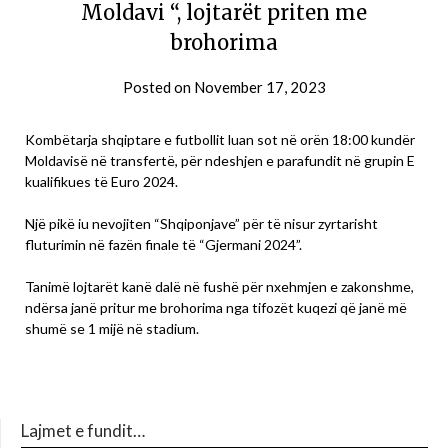
Moldavi “, lojtarët priten me
brohorima
Posted on
November 17, 2023
Kombëtarja shqiptare e futbollit luan sot në orën 18:00 kundër
Moldavisë në transfertë, për ndeshjen e parafundit në grupin E
kualifikues të Euro 2024.
Një pikë iu nevojiten “Shqiponjave” për të nisur zyrtarisht
fluturimin në fazën finale të “Gjermani 2024”.
Tanimë lojtarët kanë dalë në fushë për nxehmjen e zakonshme,
ndërsa janë pritur me brohorima nga tifozët kuqezi që janë më
shumë se 1 mijë në stadium.
Lajmet e fundit…