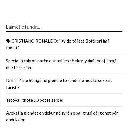
Lajmet e fundit…
🗣 CRISTIANO RONALDO: “Ky do të jetë Botërori im i
fundit”.
Specialja cakton datën e shpalljes së aktgjykimit ndaj Thaçit
dhe të tjerëve
Drini i Zi në Strugë në gjendje të rëndë në mes të sezonit
turistik
Tetova i thotë JO botës serbe!
Avokatja gjendet e vdekur në zyrën e saj, trupi dërgohet për
obduksion