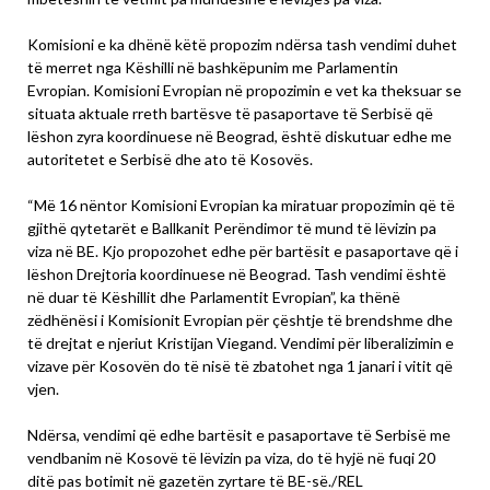
Komisioni e ka dhënë këtë propozim ndërsa tash vendimi duhet
të merret nga Këshilli në bashkëpunim me Parlamentin
Evropian. Komisioni Evropian në propozimin e vet ka theksuar se
situata aktuale rreth bartësve të pasaportave të Serbisë që
lëshon zyra koordinuese në Beograd, është diskutuar edhe me
autoritetet e Serbisë dhe ato të Kosovës.
“Më 16 nëntor Komisioni Evropian ka miratuar propozimin që të
gjithë qytetarët e Ballkanit Perëndimor të mund të lëvizin pa
viza në BE. Kjo propozohet edhe për bartësit e pasaportave që i
lëshon Drejtoria koordinuese në Beograd. Tash vendimi është
në duar të Këshillit dhe Parlamentit Evropian”, ka thënë
zëdhënësi i Komisionit Evropian për çështje të brendshme dhe
të drejtat e njeriut Kristijan Viegand. Vendimi për liberalizimin e
vizave për Kosovën do të nisë të zbatohet nga 1 janari i vitit që
vjen.
Ndërsa, vendimi që edhe bartësit e pasaportave të Serbisë me
vendbanim në Kosovë të lëvizin pa viza, do të hyjë në fuqi 20
ditë pas botimit në gazetën zyrtare të BE-së./REL