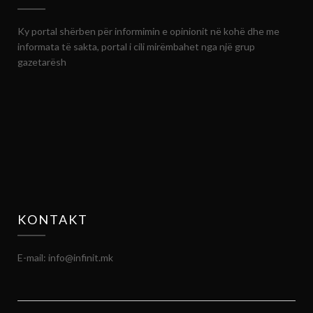
Ky portal shërben për informimin e opinionit në kohë dhe me
informata të sakta, portal i cili mirëmbahet nga një grup
gazetarësh
KONTAKT
E-mail: info@infinit.mk