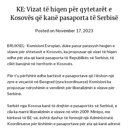
KE: Vizat të hiqen për qytetarët e
Kosovës që kanë pasaporta të Serbisë
Posted on
November 17, 2023
BRUKSEL- Komisioni Evropian, duke pasur parasysh heqjen e
vizave për shtetasit e Kosovës, ka propozuar që vizat të hiqen
edhe për ata që kanë pasaporta të Republikës së Serbisë, të
cilët banojnë në territorin e Kosovës.
Për t’u përfshirë edhe bartësit e pasaportave që i lëshon një
zyre e veçantë në Beograd (zyra koordinuese) Komisioni ka
propozuar ndryshimin e vendimit për liberalizimin e vizave për
Serbinë.
Serbët nga Kosova kanë të drejtën e pasaportës së Serbisë, e
cila ka marrë liberalizimin e vizave në vitin 2009. Mirëpo, me
kërkesë të BE-së, është dashur të formojë një Administratë
Koordinuese për lëshimin e pasaportave për ata që kanë adresë