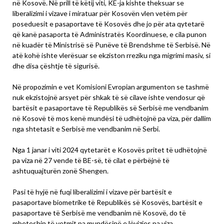
në Kosovë. Në prill të këtij viti, KE-ja kishte theksuar se
liberalizimi i vizave i miratuar për Kosovën vlen vetëm për
poseduesit e pasaportave të Kosovës dhe jo për ata qytetarë
që kanë pasaporta të Administratës Koordinuese, e cila punon
në kuadër të Ministrisë së Punëve të Brendshme të Serbisë. Në
atë kohë ishte vlerësuar se ekziston rreziku nga migrimi masiv, si
dhe disa çështje të sigurisë.
Në propozimin e vet Komisioni Evropian argumenton se tashmë
nuk ekzistojnë arsyet për shkak të së cilave ishte vendosur që
bartësit e pasaportave të Republikës së Serbisë me vendbanim
në Kosovë të mos kenë mundësi të udhëtojnë pa viza, për dallim
nga shtetasit e Serbisë me vendbanim në Serbi.
Nga 1 janar i viti 2024 qytetarët e Kosovës pritet të udhëtojnë
pa viza në 27 vende të BE-së, të cilat e përbëjnë të
ashtuquajturën zonë Shengen.
Pasi të hyjë në fuqi liberalizimi i vizave për bartësit e
pasaportave biometrike të Republikës së Kosovës, bartësit e
pasaportave të Serbisë me vendbanim në Kosovë, do të
mbeteshin të vetmit pa mundësinë e lëvizjes pa viza.