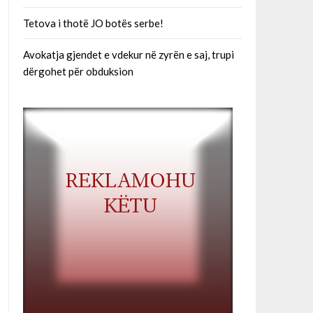
Tetova i thotë JO botës serbe!
Avokatja gjendet e vdekur në zyrën e saj, trupi
dërgohet për obduksion