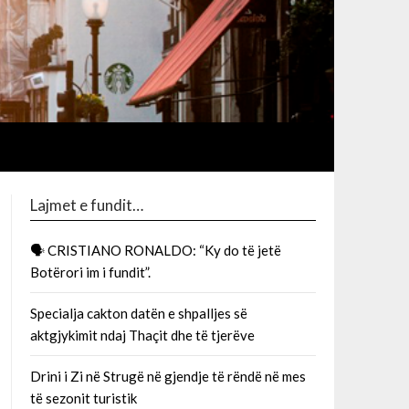
Lajmet e fundit…
🗣 CRISTIANO RONALDO: “Ky do të jetë
Botërori im i fundit”.
Specialja cakton datën e shpalljes së
aktgjykimit ndaj Thaçit dhe të tjerëve
Drini i Zi në Strugë në gjendje të rëndë në mes
të sezonit turistik