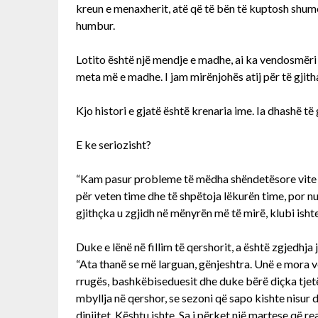
kreun e menaxherit, atë që të bën të kuptosh shumë
humbur.
Lotito është një mendje e madhe, ai ka vendosmëri d
meta më e madhe. I jam mirënjohës atij për të gjit
Kjo histori e gjatë është krenaria ime. Ia dhashë të 
E ke seriozisht?
“Kam pasur probleme të mëdha shëndetësore vite 
për veten time dhe të shpëtoja lëkurën time, por n
gjithçka u zgjidh në mënyrën më të mirë, klubi ishte
Duke e lënë në fillim të qershorit, a është zgjedhja 
“Ata thanë se më larguan, gënjeshtra. Unë e mora v
rrugës, bashkëbiseduesit dhe duke bërë diçka tjetër.
mbyllja në qershor, se sezoni që sapo kishte nisur 
dinjitet. Kështu ishte. Sa i përket një martese që r