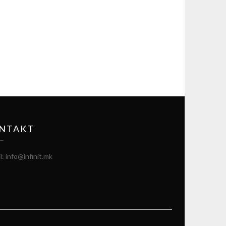
NTAKT
l: info@infinit.mk