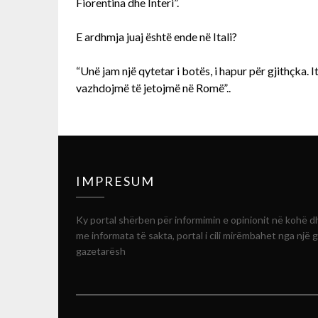
Fiorentina dhe Interi”.
E ardhmja juaj është ende në Itali?
“Unë jam një qytetar i botës, i hapur për gjithçka. I
vazhdojmë të jetojmë në Romë”..
IMPRESUM
Ky portal shërben për informimin e opinionit në kohë d
me informata të sakta, portal i cili mirëmbahet nga një 
gazetarësh