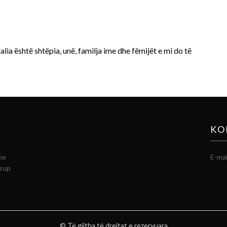
talia është shtëpia, unë, familja ime dhe fëmijët e mi do të
KO
he
E-mai
grup
© Të gjitha të drejtat e rezervuara