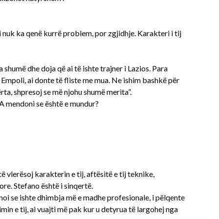
 nuk ka qenë kurrë problem, por zgjidhje. Karakteri i tij
 shumë dhe doja që ai të ishte trajner i Lazios. Para
 Empoli, ai donte të fliste me mua. Ne ishim bashkë për
mërta, shpresoj se më njohu shumë merita”.
. A mendoni se është e mundur?
 vlerësoj karakterin e tij, aftësitë e tij teknike,
zore. Stefano është i sinqertë.
anoi se ishte dhimbja më e madhe profesionale, i pëlqente
in e tij, ai vuajti më pak kur u detyrua të largohej nga