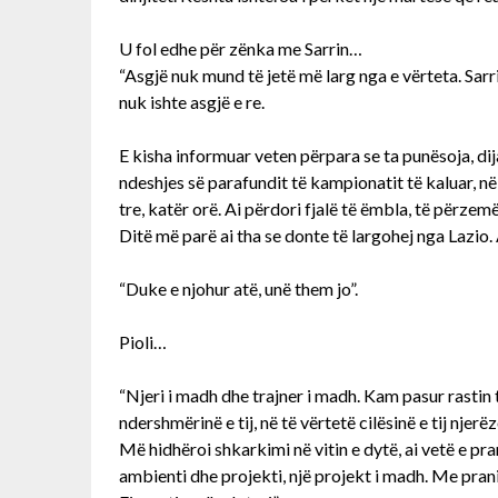
U fol edhe për zënka me Sarrin…
“Asgjë nuk mund të jetë më larg nga e vërteta. Sarri
nuk ishte asgjë e re.
E kisha informuar veten përpara se ta punësoja, dija
ndeshjes së parafundit të kampionatit të kaluar, në
tre, katër orë. Ai përdori fjalë të ëmbla, të përze
Ditë më parë ai tha se donte të largohej nga Lazio
“Duke e njohur atë, unë them jo”.
Pioli…
“Njeri i madh dhe trajner i madh. Kam pasur rastin të
ndershmërinë e tij, në të vërtetë cilësinë e tij njerë
Më hidhëroi shkarkimi në vitin e dytë, ai vetë e pr
ambienti dhe projekti, një projekt i madh. Me pranim