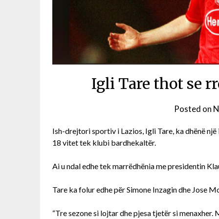
Igli Tare thot se r
Posted on
N
Ish-drejtori sportiv i Lazios, Igli Tare, ka dhënë një
18 vitet tek klubi bardhekaltër.
Ai u ndal edhe tek marrëdhënia me presidentin Klau
Tare ka folur edhe për Simone Inzagin dhe Jose M
“Tre sezone si lojtar dhe pjesa tjetër si menaxher