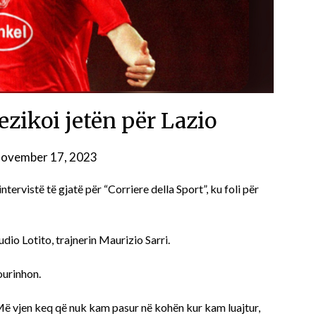
rezikoi jetën për Lazio
ovember 17, 2023
 intervistë të gjatë për “Corriere della Sport”, ku foli për
dio Lotito, trajnerin Maurizio Sarri.
ourinhon.
. Më vjen keq që nuk kam pasur në kohën kur kam luajtur,