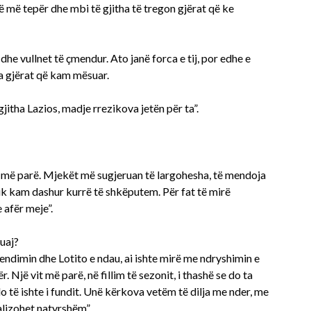
 më tepër dhe mbi të gjitha të tregon gjërat që ke
he vullnet të çmendur. Ato janë forca e tij, por edhe e
ha gjërat që kam mësuar.
gjitha Lazios, madje rrezikova jetën për ta”.
më parë. Mjekët më sugjeruan të largohesha, të mendoja
uk kam dashur kurrë të shkëputem. Për fat të mirë
 afër meje”.
juaj?
endimin dhe Lotito e ndau, ai ishte mirë me ndryshimin e
 Një vit më parë, në fillim të sezonit, i thashë se do ta
do të ishte i fundit. Unë kërkova vetëm të dilja me nder, me
ealizohet natyrshëm”.