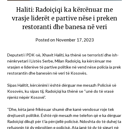
Haliti: Radoiçiqi ka kërcënuar me
vrasje liderët e partive nëse i preken
restoranti dhe banesa në veri
Posted on
November 17, 2023
Deputeti i PDK-së, Xhavit Haliti, ka thënë se terroristi dhe ish-
nënkryetari i Listës Serbe, Milan Radoiçiq, ka kërcënuar me
vrasjen e liderëve të partive politike në vend nëse policia ia prek
restorantin dhe banesën në veri të Kosovës.
Sipas Halitit, kërcënimi i është dërguar me mesazh Policisë së
Kosovës, ku sipas tij, Radoiçiqi ka thënë se “unë do të vrasë
njerëz nëpër Kosovë”.
“Dhe, këta janë frikësuar shumë dhe kanë vendosur roje tek
drejtuesit politikë. Është një mesazh me telefon që e ka dërguar
Radoiçiqi dikujt për t’ia përcjellë policisë. Ndoshta do të duhej ta
refuzonin të dy mbrojtjen e policisë. Ata janë të dy të sigurt në