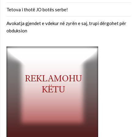
Tetova i thotë JO botës serbe!
Avokatja gjendet e vdekur në zyrën e saj, trupi dërgohet për
obduksion