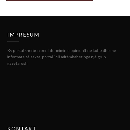
IMPRESUM
Ky portal shërben për informimin e opinionit në kohë dhe me
informata të sakta, portal i cili mirëmbahet nga një grup
gazetarësh
KONTAKT