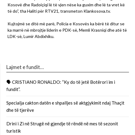
Kosovë dhe Radoiçiqi lë të vjen nëse ka guxim dhe lë ta vret kë
të do”, tha Haliti për RTV21, transmeton Klankosova.tv.
Kujtojmë se ditë më parë, Policia e Kosovës ka bërë të ditur se
ka marrë në mbrojtje liderin e PDK-së, Memli Krasniqi dhe atë të
LDK-së, Lumir Abdixhiku.
Lajmet e fundit…
🗣 CRISTIANO RONALDO: “Ky do të jetë Botërori im i
fundit”.
Specialja cakton datën e shpalljes së aktgjykimit ndaj Thaçit
dhe të tjerëve
Drini i Zi në Strugë në gjendje të rëndë në mes të sezonit
turistik