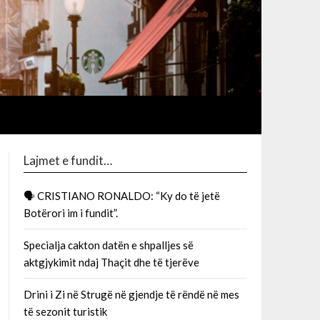
Lajmet e fundit…
🗣 CRISTIANO RONALDO: “Ky do të jetë
Botërori im i fundit”.
Specialja cakton datën e shpalljes së
aktgjykimit ndaj Thaçit dhe të tjerëve
Drini i Zi në Strugë në gjendje të rëndë në mes
të sezonit turistik