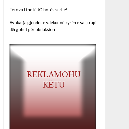
Tetova i thotë JO botës serbe!
Avokatja gjendet e vdekur në zyrën e saj, trupi
dërgohet për obduksion