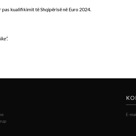
 pas kualifikimit të Shqipërisë në Euro 2024.
ke”.
KO
he
E-mai
grup