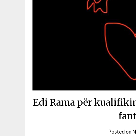
Edi Rama për kualifiki
fan
Posted on
N