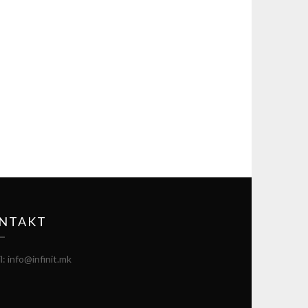
NTAKT
l: info@infinit.mk