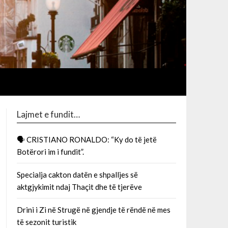
Lajmet e fundit…
🗣 CRISTIANO RONALDO: “Ky do të jetë
Botërori im i fundit”.
Specialja cakton datën e shpalljes së
aktgjykimit ndaj Thaçit dhe të tjerëve
Drini i Zi në Strugë në gjendje të rëndë në mes
të sezonit turistik