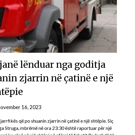
s janë lënduar nga goditja
nin zjarrin në çatinë e një
htëpie
ovember 16, 2023
rrfikës që po shuanin zjarrin në çatinë e një shtëpie. Siç
 nga Struga, mbrëmë në ora 23:30 është raportuar për një