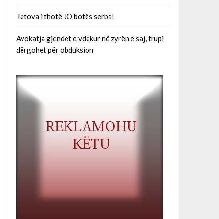
Tetova i thotë JO botës serbe!
Avokatja gjendet e vdekur në zyrën e saj, trupi
dërgohet për obduksion