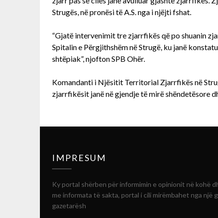
zjarr pas së cilës janë avulluar gjashtë zjarrfikës. 
Strugës, në pronësi të A.S. nga i njëjti fshat.
“Gjatë intervenimit tre zjarrfikës që po shuanin zja
Spitalin e Përgjithshëm në Strugë, ku janë konstat
shtëpiak”, njofton SPB Ohër.
Komandanti i Njësitit Territorial Zjarrfikës në Str
zjarrfikësit janë në gjendje të mirë shëndetësore d
IMPRESUM
Ky portal shërben për informimin e opinionit në kohë d
me informata të sakta, portal i cili mirëmbahet nga një 
gazetarësh