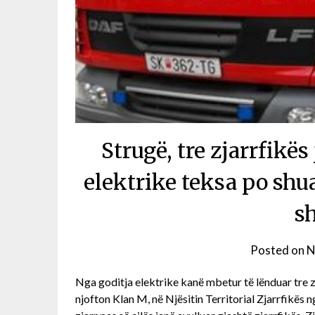
Strugë, tre zjarrfikë
elektrike teksa po shua
s
Posted on
N
Nga goditja elektrike kanë mbetur të lënduar tre zja
njofton Klan M, në Njësitin Territorial Zjarrfikës