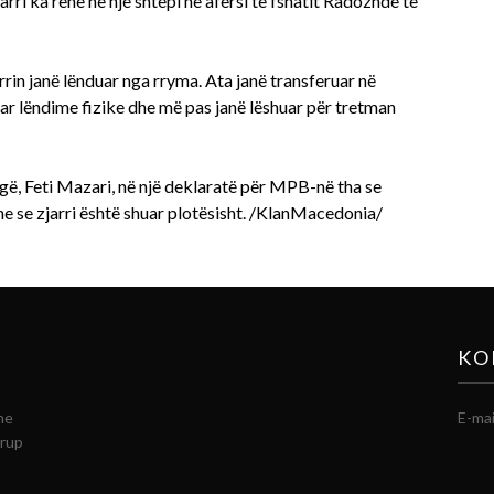
Zjarri ka rënë në një shtëpi në afërsi të fshatit Radozhdë të
rrin janë lënduar nga rryma. Ata janë transferuar në
uar lëndime fizike dhe më pas janë lëshuar për tretman
ugë, Feti Mazari, në një deklaratë për MPB-në tha se
he se zjarri është shuar plotësisht. /KlanMacedonia/
KO
he
E-mai
grup