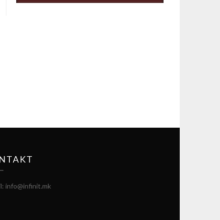
NTAKT
l: info@infinit.mk