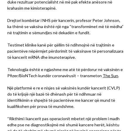
duke rezultuar potencialisht në më pak efekte anësore në
krahasim me kimioterapinë.
Drejtori kombëtar i NHS për kancerin, profesor Peter Johnson,
ka thënë se vaksina është një nga “transformimet më të mëdha”
në trajtimin e sëmundjes në dekadën e fundit.
Testimet klinike kanë për qëllim të ndihmojnë në trajtimin e
pacientëve nëpërmjet përdorimit të vaksinave të personalizuara
të kancerit mRNA dhe imunoterapive.
Teknologjia është e ngjashme me atë të përdorur në vaksinën e
Pfizer/BioNTech kundër coronavirusit – transmeton
The Sun
.
Një platformë e re e nisjes së vaksinës kundër kancerit (CVLP)
do të krijojë një bazë të dhënash për të ndihmuar në
identifikimin e shpejtë të pacientëve me kancer që mund të
kualifikohen për prova të mundshme.
“Rikthimi i kancerit pas operacionit mbetet një problem i madh
edhe pse ne diagnostikojmë më shumë kancere herët, kështu
që do të shohim më shumë njerëz që kryejnë operacione për ta