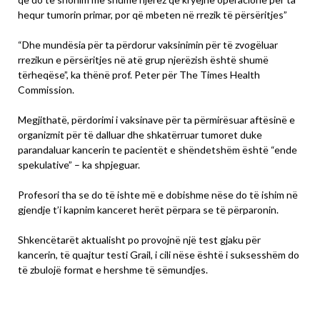
hequr tumorin primar, por që mbeten në rrezik të përsëritjes”
“Dhe mundësia për ta përdorur vaksinimin për të zvogëluar
rrezikun e përsëritjes në atë grup njerëzish është shumë
tërheqëse”, ka thënë prof. Peter për The Times Health
Commission.
Megjithatë, përdorimi i vaksinave për ta përmirësuar aftësinë e
organizmit për të dalluar dhe shkatërruar tumoret duke
parandaluar kancerin te pacientët e shëndetshëm është “ende
spekulative” – ka shpjeguar.
Profesori tha se do të ishte më e dobishme nëse do të ishim në
gjendje t’i kapnim kanceret herët përpara se të përparonin.
Shkencëtarët aktualisht po provojnë një test gjaku për
kancerin, të quajtur testi Grail, i cili nëse është i suksesshëm do
të zbulojë format e hershme të sëmundjes.