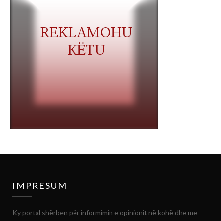
IMPRESUM
Ky portal shërben për informimin e opinionit në kohë dhe me