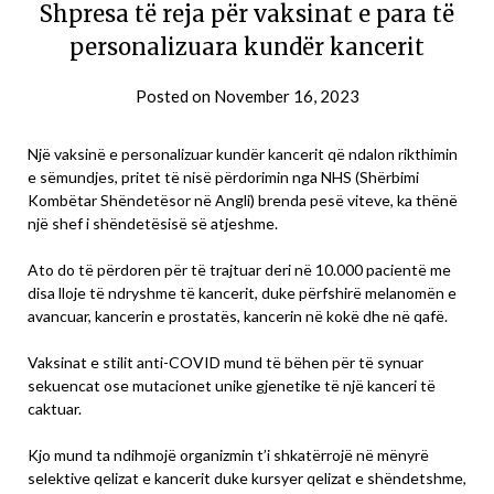
Shpresa të reja për vaksinat e para të
personalizuara kundër kancerit
Posted on
November 16, 2023
Një vaksinë e personalizuar kundër kancerit që ndalon rikthimin
e sëmundjes, pritet të nisë përdorimin nga NHS (Shërbimi
Kombëtar Shëndetësor në Angli) brenda pesë viteve, ka thënë
një shef i shëndetësisë së atjeshme.
Ato do të përdoren për të trajtuar deri në 10.000 pacientë me
disa lloje të ndryshme të kancerit, duke përfshirë melanomën e
avancuar, kancerin e prostatës, kancerin në kokë dhe në qafë.
Vaksinat e stilit anti-COVID mund të bëhen për të synuar
sekuencat ose mutacionet unike gjenetike të një kanceri të
caktuar.
Kjo mund ta ndihmojë organizmin t’i shkatërrojë në mënyrë
selektive qelizat e kancerit duke kursyer qelizat e shëndetshme,