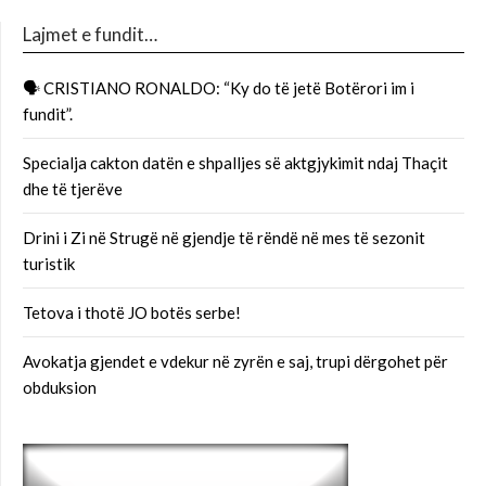
Lajmet e fundit…
🗣 CRISTIANO RONALDO: “Ky do të jetë Botërori im i
fundit”.
Specialja cakton datën e shpalljes së aktgjykimit ndaj Thaçit
dhe të tjerëve
Drini i Zi në Strugë në gjendje të rëndë në mes të sezonit
turistik
Tetova i thotë JO botës serbe!
Avokatja gjendet e vdekur në zyrën e saj, trupi dërgohet për
obduksion