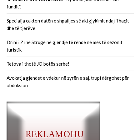
fundit”.
Specialja cakton datën e shpalljes së aktgjykimit ndaj Thaçit
dhe të tjerëve
Drini i Zi në Strugë në gjendje të rëndë në mes të sezonit
turistik
Tetova i thotë JO botës serbe!
Avokatja gjendet e vdekur në zyrën e saj, trupi dërgohet për
obduksion