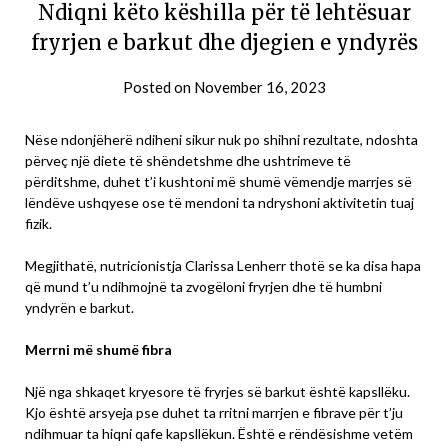
Ndiqni këto këshilla për të lehtësuar
fryrjen e barkut dhe djegien e yndyrës
Posted on
November 16, 2023
Nëse ndonjëherë ndiheni sikur nuk po shihni rezultate, ndoshta
përveç një diete të shëndetshme dhe ushtrimeve të
përditshme, duhet t’i kushtoni më shumë vëmendje marrjes së
lëndëve ushqyese ose të mendoni ta ndryshoni aktivitetin tuaj
fizik.
Megjithatë, nutricionistja Clarissa Lenherr thotë se ka disa hapa
që mund t’u ndihmojnë ta zvogëloni fryrjen dhe të humbni
yndyrën e barkut.
Merrni më shumë fibra
Një nga shkaqet kryesore të fryrjes së barkut është kapsllëku.
Kjo është arsyeja pse duhet ta rritni marrjen e fibrave për t’ju
ndihmuar ta hiqni qafe kapsllëkun. Është e rëndësishme vetëm