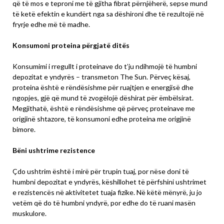
që të mos e teproni me të gjitha fibrat përnjëherë, sepse mund
të ketë efektin e kundërt nga sa dëshironi dhe të rezultojë në
fryrje edhe më të madhe.
Konsumoni proteina përgjatë ditës
Konsumimi i rregullt i proteinave do t’ju ndihmojë të humbni
depozitat e yndyrës – transmeton The Sun. Përveç kësaj,
proteina është e rëndësishme për ruajtjen e energjisë dhe
ngopjes, gjë që mund të zvogëlojë dëshirat për ëmbëlsirat.
Megjithatë, është e rëndësishme që përveç proteinave me
origjinë shtazore, të konsumoni edhe proteina me origjinë
bimore.
Bëni ushtrime rezistence
Çdo ushtrim është i mirë për trupin tuaj, por nëse doni të
humbni depozitat e yndyrës, këshillohet të përfshini ushtrimet
e rezistencës në aktivitetet tuaja fizike. Në këtë mënyrë, ju jo
vetëm që do të humbni yndyrë, por edhe do të ruani masën
muskulore.