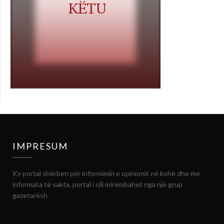
IMPRESUM
Ky portal shërben për informimin e opinionit në kohë dhe me
informata të sakta, portal i cili mirëmbahet nga një grup
gazetarësh