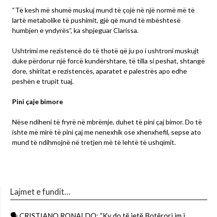
“Të kesh më shumë muskuj mund të çojë në një normë më të
lartë metabolike të pushimit, gjë që mund të mbështesë
humbjen e yndyrës”, ka shpjeguar Clarissa.
Ushtrimi me rezistencë do të thotë që ju po i ushtroni muskujt
duke përdorur një forcë kundërshtare, të tilla si peshat, shtangë
dore, shiritat e rezistencës, aparatet e palestrës apo edhe
peshën e trupit tuaj.
Pini çaje bimore
Nëse ndiheni të fryrë në mbrëmje, duhet të pini çaj bimor. Do të
ishte më mirë të pini çaj me nenexhik ose xhenxhefil, sepse ato
mund të ndihmojnë në tretjen më të lehtë të ushqimit.
Lajmet e fundit…
🗣 CRISTIANO RONALDO: “Ky do të jetë Botërori im i