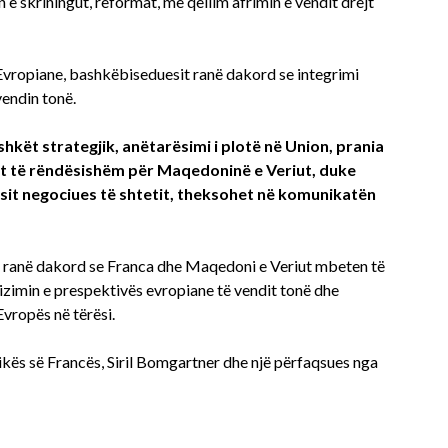
e skriningut, reformat, me qëllim afrimin e vendit drejt
 Evropiane, bashkëbiseduesit ranë dakord se integrimi
vendin tonë.
shkët strategjik, anëtarësimi i plotë në Union, prania
isht të rëndësishëm për Maqedoninë e Veriut, duke
sit negociues të shtetit, theksohet në komunikatën
t ranë dakord se Franca dhe Maqedoni e Veriut mbeten të
zimin e prespektivës evropiane të vendit tonë dhe
Evropës në tërësi.
kës së Francës, Siril Bomgartner dhe një përfaqsues nga