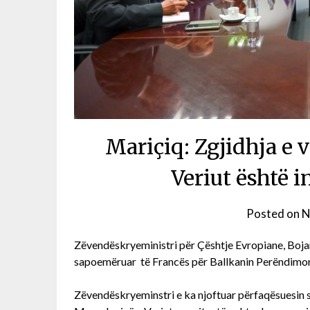
Mariçiq: Zgjidhja e
Veriut është 
Posted on
N
Zëvendëskryeministri për Çështje Evropiane, Boja
sapoemëruar të Francës për Ballkanin Perëndimor
Zëvendëskryeminstri e ka njoftuar përfaqësuesin sp