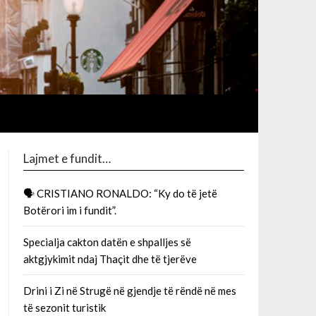
Lajmet e fundit…
🗣 CRISTIANO RONALDO: “Ky do të jetë
Botërori im i fundit”.
Specialja cakton datën e shpalljes së
aktgjykimit ndaj Thaçit dhe të tjerëve
Drini i Zi në Strugë në gjendje të rëndë në mes
të sezonit turistik