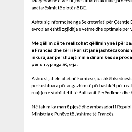
Maqedoninë e Veriut, me situatën aktuale, procesin 
anëtarësimit të plotë në BE.
Ashtu siç informojnë nga Sekretariati për Çështje
evropian është zgjidhja e vetme dhe optimale për 
Me qëllim që të realizohet qëllimin ynë i përba
e Francës dhe zëri i Parisit janë jashtëzakon
inkurajuar përshpejtimin e dinamikës së proce
për shtyp nga SÇE-ja.
Ashtu siç theksohet në kumtesë, bashkëbiseduesi
përkushtuara për angazhim të përbashkët për reali
ruajtjen e stabilitetit të Ballkanit Perëndimor dhe 
Në takim ka marrë pjesë dhe ambasadori i Republi
Ministria e Punëve të Jashtme të Francës.