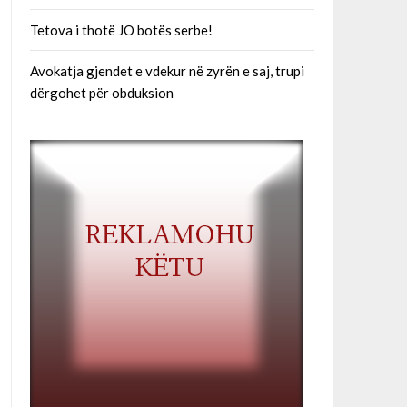
Tetova i thotë JO botës serbe!
Avokatja gjendet e vdekur në zyrën e saj, trupi
dërgohet për obduksion