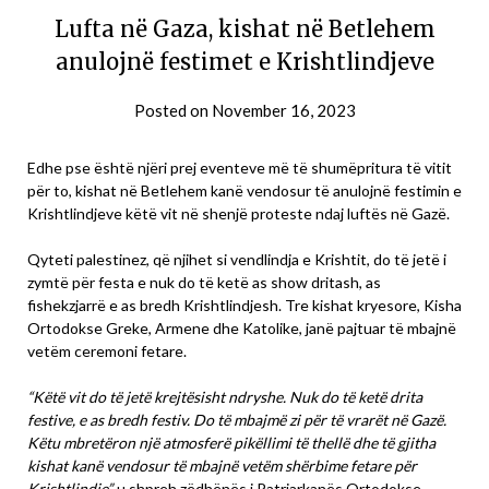
Lufta në Gaza, kishat në Betlehem
anulojnë festimet e Krishtlindjeve
Posted on
November 16, 2023
Edhe pse është njëri prej eventeve më të shumëpritura të vitit
për to, kishat në Betlehem kanë vendosur të anulojnë festimin e
Krishtlindjeve këtë vit në shenjë proteste ndaj luftës në Gazë.
Qyteti palestinez, që njihet si vendlindja e Krishtit, do të jetë i
zymtë për festa e nuk do të ketë as show dritash, as
fishekzjarrë e as bredh Krishtlindjesh. Tre kishat kryesore, Kisha
Ortodokse Greke, Armene dhe Katolike, janë pajtuar të mbajnë
vetëm ceremoni fetare.
“Këtë vit do të jetë krejtësisht ndryshe. Nuk do të ketë drita
festive, e as bredh festiv. Do të mbajmë zi për të vrarët në Gazë.
Këtu mbretëron një atmosferë pikëllimi të thellë dhe të gjitha
kishat kanë vendosur të mbajnë vetëm shërbime fetare për
Krishtlindje”,
u shpreh zëdhënës i Patriarkanës Ortodokse