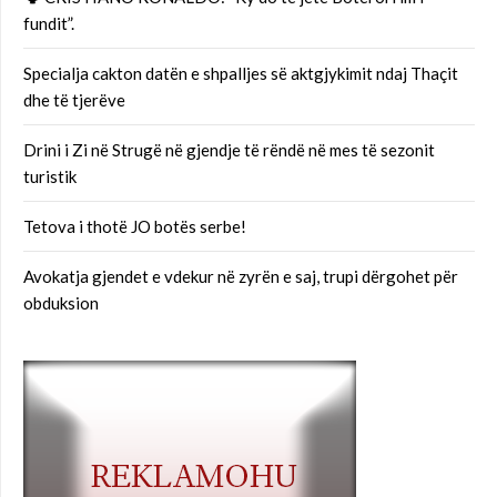
fundit”.
Specialja cakton datën e shpalljes së aktgjykimit ndaj Thaçit
dhe të tjerëve
Drini i Zi në Strugë në gjendje të rëndë në mes të sezonit
turistik
Tetova i thotë JO botës serbe!
Avokatja gjendet e vdekur në zyrën e saj, trupi dërgohet për
obduksion