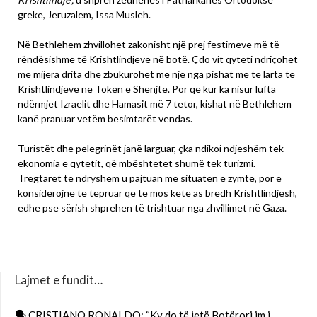
greke, Jeruzalem, Issa Musleh.
Në Bethlehem zhvillohet zakonisht një prej festimeve më të
rëndësishme të Krishtlindjeve në botë. Çdo vit qyteti ndriçohet
me mijëra drita dhe zbukurohet me një nga pishat më të larta të
Krishtlindjeve në Tokën e Shenjtë. Por që kur ka nisur lufta
ndërmjet Izraelit dhe Hamasit më 7 tetor, kishat në Bethlehem
kanë pranuar vetëm besimtarët vendas.
Turistët dhe pelegrinët janë larguar, çka ndikoi ndjeshëm tek
ekonomia e qytetit, që mbështetet shumë tek turizmi.
Tregtarët të ndryshëm u pajtuan me situatën e zymtë, por e
konsiderojnë të tepruar që të mos ketë as bredh Krishtlindjesh,
edhe pse sërish shprehen të trishtuar nga zhvillimet në Gaza.
Lajmet e fundit…
🗣 CRISTIANO RONALDO: “Ky do të jetë Botërori im i