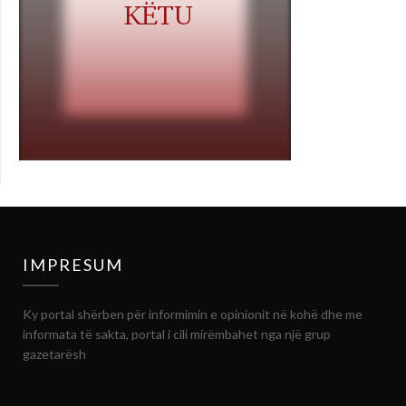
IMPRESUM
Ky portal shërben për informimin e opinionit në kohë dhe me
informata të sakta, portal i cili mirëmbahet nga një grup
gazetarësh