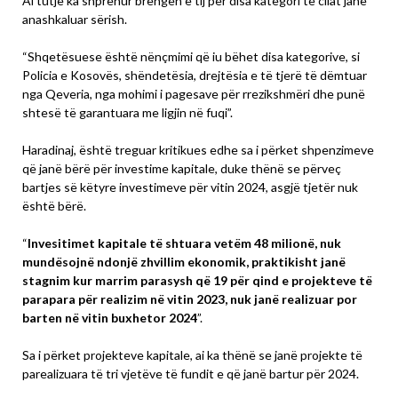
Ai tutje ka shprehur brengën e tij për disa kategori të cilat janë
anashkaluar sërish.
“Shqetësuese është nënçmimi që iu bëhet disa kategorive, si
Policia e Kosovës, shëndetësia, drejtësia e të tjerë të dëmtuar
nga Qeveria, nga mohimi i pagesave për rrezikshmëri dhe punë
shtesë të garantuara me ligjin në fuqi”.
Haradinaj, është treguar kritikues edhe sa i përket shpenzimeve
që janë bërë për investime kapitale, duke thënë se përveç
bartjes së këtyre investimeve për vitin 2024, asgjë tjetër nuk
është bërë.
“
Invesitimet kapitale të shtuara vetëm 48 milionë, nuk
mundësojnë ndonjë zhvillim ekonomik, praktikisht janë
stagnim kur marrim parasysh që 19 për qind e projekteve të
parapara për realizim në vitin 2023, nuk janë realizuar por
barten në vitin buxhetor 2024
”.
Sa i përket projekteve kapitale, ai ka thënë se janë projekte të
parealizuara të tri vjetëve të fundit e që janë bartur për 2024.