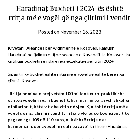
Haradinaj: Buxheti i 2024-ës është
rritja më e vogël që nga çlirimi i vendit
Posted on
November 16, 2023
Kryetari i Aleancës për Ardhmërinë e Kosovës, Ramush
Haradinaj, në fjalimin e tij në seancën e Kuvendit të Kosovës, ka
kritikuar buxhetin e ndarë nga ekzekutivi për vitin 2024.
Sipas tij, ky buxhet është rritja më e vogël që është bërë nga
çlirimi i Kosovës.
“
Rritja nominale prej vetëm 100 milionë euro, praktikisht
është zvogëlim real i buxhetit, kur marrim parasysh shkallën
e inflacionit, këtë vit dhe vitin që vjen. Kjo është rritja më e
vogël që nga çlirimi i vendit, rritja e vlerës së koeficientit të
pagave nga 105 në 110 euro, nuk është rritje e as
harmonizim, por zvogëlim real i pagave
”, ka thënë Haradinaj.