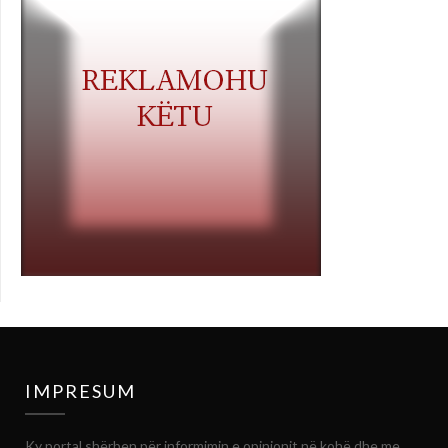
IMPRESUM
Ky portal shërben për informimin e opinionit në kohë dhe me