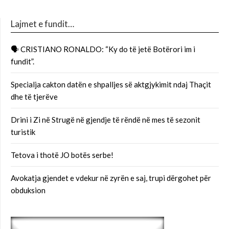
Lajmet e fundit…
🗣 CRISTIANO RONALDO: “Ky do të jetë Botërori im i
fundit”.
Specialja cakton datën e shpalljes së aktgjykimit ndaj Thaçit
dhe të tjerëve
Drini i Zi në Strugë në gjendje të rëndë në mes të sezonit
turistik
Tetova i thotë JO botës serbe!
Avokatja gjendet e vdekur në zyrën e saj, trupi dërgohet për
obduksion