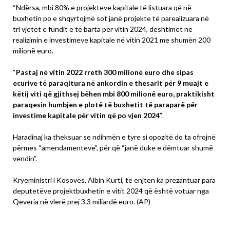
“Ndërsa, mbi 80% e projekteve kapitale të listuara që në
buxhetin po e shqyrtojmë sot janë projekte të parealizuara në
tri vjetet e fundit e të barta për vitin 2024, dështimet në
realizimin e investimeve kapitale në vitin 2021 me shumën 200
milionë euro.
“
Pastaj në vitin 2022 rreth 300 milionë euro dhe sipas
ecurive të paraqitura në ankordin e thesarit për 9 muajt e
këtij viti që gjithsej bëhen mbi 800 milionë euro, praktikisht
paraqesin humbjen e plotë të buxhetit të paraparë për
investime kapitale për vitin që po vjen 2024
”.
Haradinaj ka theksuar se ndihmën e tyre si opozitë do ta ofrojnë
përmes “amendamenteve”, për që “janë duke e dëmtuar shumë
vendin”.
Kryeministri i Kosovës, Albin Kurti, të enjten ka prezantuar para
deputetëve projektbuxhetin e vitit 2024 që është votuar nga
Qeveria në vlerë prej 3.3 miliardë euro. (AP)