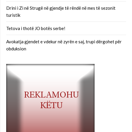
Drini i Zi në Strugë në gjendje të rëndë në mes të sezonit
turistik
Tetova i thotë JO botës serbe!
Avokatja gjendet e vdekur në zyrën e saj, trupi dërgohet për
obduksion