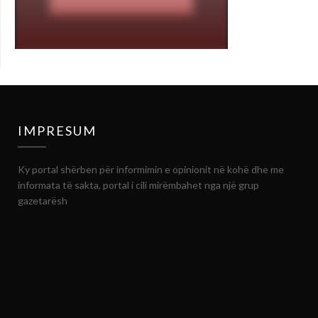
IMPRESUM
Ky portal shërben për informimin e opinionit në kohë dhe me
informata të sakta, portal i cili mirëmbahet nga një grup
gazetarësh