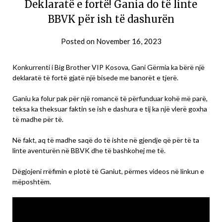
Deklaratë e fortë! Gania do të linte
BBVK për ish të dashurën
Posted on
November 16, 2023
Konkurrenti i Big Brother VIP Kosova, Gani Gërmia ka bërë një
deklaratë të fortë gjatë një bisede me banorët e tjerë.
Ganiu ka folur pak për një romancë të përfunduar kohë më parë,
teksa ka theksuar faktin se ish e dashura e tij ka një vlerë goxha
të madhe për të.
Në fakt, aq të madhe saqë do të ishte në gjendje që për të ta
linte aventurën në BBVK dhe të bashkohej me të.
Dëgjojeni rrëfimin e plotë të Ganiut, përmes videos në linkun e
mëposhtëm.