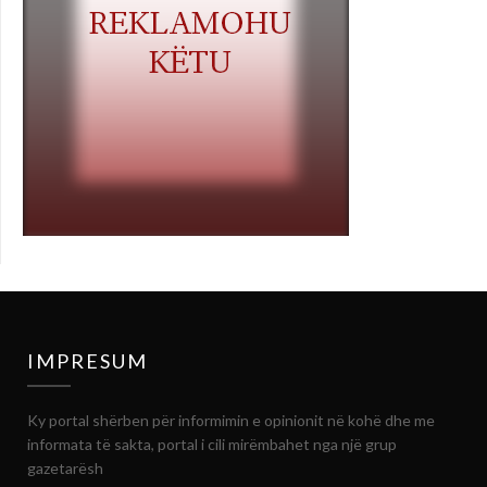
IMPRESUM
Ky portal shërben për informimin e opinionit në kohë dhe me
informata të sakta, portal i cili mirëmbahet nga një grup
gazetarësh