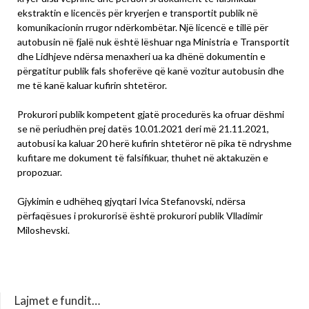
ekstraktin e licencës për kryerjen e transportit publik në
komunikacionin rrugor ndërkombëtar. Një licencë e tillë për
autobusin në fjalë nuk është lëshuar nga Ministria e Transportit
dhe Lidhjeve ndërsa menaxheri ua ka dhënë dokumentin e
përgatitur publik fals shoferëve që kanë vozitur autobusin dhe
me të kanë kaluar kufirin shtetëror.
Prokurori publik kompetent gjatë procedurës ka ofruar dëshmi
se në periudhën prej datës 10.01.2021 deri më 21.11.2021,
autobusi ka kaluar 20 herë kufirin shtetëror në pika të ndryshme
kufitare me dokument të falsifikuar, thuhet në aktakuzën e
propozuar.
Gjykimin e udhëheq gjyqtari Ivica Stefanovski, ndërsa
përfaqësues i prokurorisë është prokurori publik Vlladimir
Miloshevski.
Lajmet e fundit…