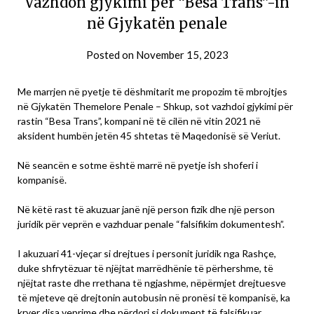
Vazhdon gjykimi për “Besa Trans”-in
në Gjykatën penale
Posted on
November 15, 2023
Me marrjen në pyetje të dëshmitarit me propozim të mbrojtjes
në Gjykatën Themelore Penale – Shkup, sot vazhdoi gjykimi për
rastin “Besa Trans”, kompani në të cilën në vitin 2021 në
aksident humbën jetën 45 shtetas të Maqedonisë së Veriut.
Në seancën e sotme është marrë në pyetje ish shoferi i
kompanisë.
Në këtë rast të akuzuar janë një person fizik dhe një person
juridik për veprën e vazhduar penale “falsifikim dokumentesh”.
I akuzuari 41-vjeçar si drejtues i personit juridik nga Rashçe,
duke shfrytëzuar të njëjtat marrëdhënie të përhershme, të
njëjtat raste dhe rrethana të ngjashme, nëpërmjet drejtuesve
të mjeteve që drejtonin autobusin në pronësi të kompanisë, ka
kryer disa veprime dhe përdori si dokument të falsifikuar