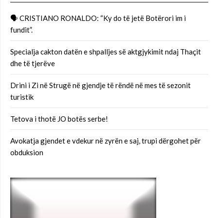
🗣 CRISTIANO RONALDO: “Ky do të jetë Botërori im i
fundit”.
Specialja cakton datën e shpalljes së aktgjykimit ndaj Thaçit
dhe të tjerëve
Drini i Zi në Strugë në gjendje të rëndë në mes të sezonit
turistik
Tetova i thotë JO botës serbe!
Avokatja gjendet e vdekur në zyrën e saj, trupi dërgohet për
obduksion