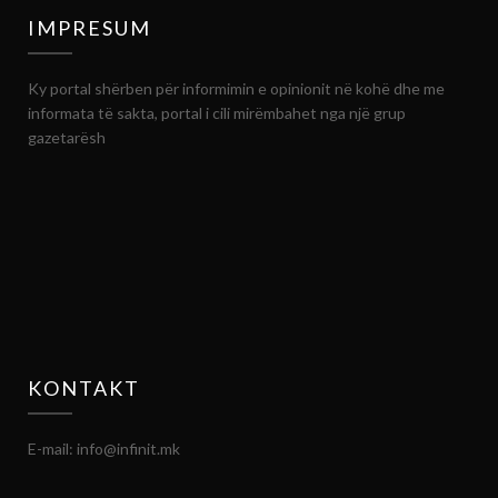
IMPRESUM
Ky portal shërben për informimin e opinionit në kohë dhe me
informata të sakta, portal i cili mirëmbahet nga një grup
gazetarësh
KONTAKT
E-mail: info@infinit.mk