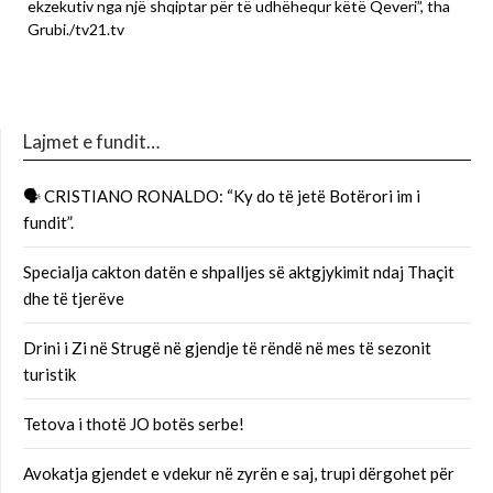
ekzekutiv nga një shqiptar për të udhëhequr këtë Qeveri”, tha
Grubi./tv21.tv
Lajmet e fundit…
🗣 CRISTIANO RONALDO: “Ky do të jetë Botërori im i
fundit”.
Specialja cakton datën e shpalljes së aktgjykimit ndaj Thaçit
dhe të tjerëve
Drini i Zi në Strugë në gjendje të rëndë në mes të sezonit
turistik
Tetova i thotë JO botës serbe!
Avokatja gjendet e vdekur në zyrën e saj, trupi dërgohet për