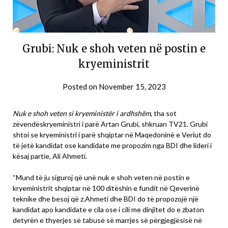
Grubi: Nuk e shoh veten në postin e
kryeministrit
Posted on
November 15, 2023
Nuk e shoh veten si kryeministër i ardhshëm
, tha sot
zëvendëskryeministri i parë Artan Grubi, shkruan TV21. Grubi
shtoi se kryeministri i parë shqiptar në Maqedoninë e Veriut do
të jetë kandidat ose kandidate me propozim nga BDI dhe lideri i
kësaj partie, Ali Ahmeti.
“Mund të ju siguroj që unë nuk e shoh veten në postin e
kryeministrit shqiptar në 100 ditëshin e fundit në Qeverinë
teknike dhe besoj që z.Ahmeti dhe BDI do të propozojë një
kandidat apo kandidate e cila ose i cili me dinjitet do e zbaton
detyrën e thyerjes së tabusë së marrjes së përgjegjësisë në