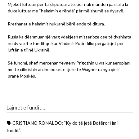
Mjekët luftuan për ta shpëtuar atë, por nuk mundën pasi ai u la
duke luftuar me “helmimin e rëndë” për më shumë se dy javë.
Rrethanat e helmimit nuk janë bërë ende të ditura.
Rusia ka dëshmuar një varg vdekjesh misterioze ose të dyshimta
në dy vitet e fundit që kur Vladimir Putin filloi përgatitjet për
luftën e tij në Ukrainë.
Së fundmi, shefi mercenar Yevgeny Prigozhin u vra kur aeroplani
me të cilin ishin ai dhe bosët e tjerë të Wagner ra nga qielli
pranë Moskës.
Lajmet e fundit…
🗣 CRISTIANO RONALDO: “Ky do të jetë Botërori im i
fundit”.