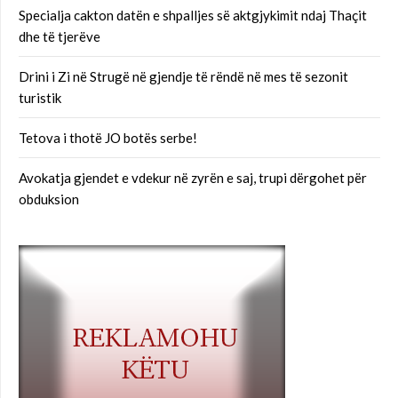
Specialja cakton datën e shpalljes së aktgjykimit ndaj Thaçit
dhe të tjerëve
Drini i Zi në Strugë në gjendje të rëndë në mes të sezonit
turistik
Tetova i thotë JO botës serbe!
Avokatja gjendet e vdekur në zyrën e saj, trupi dërgohet për
obduksion