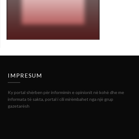
IMPRESUM
Ky portal shërben për informimin e opinionit në kohë dhe me
informata të sakta, portal i cili mirëmbahet nga një grup
gazetarësh