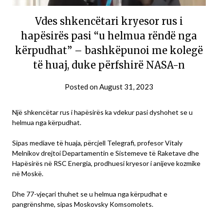
Vdes shkencëtari kryesor rus i
hapësirës pasi “u helmua rëndë nga
kërpudhat” – bashkëpunoi me kolegë
të huaj, duke përfshirë NASA-n
Posted on
August 31, 2023
Një shkencëtar rus i hapësirës ka vdekur pasi dyshohet se u
helmua nga kërpudhat.
Sipas mediave të huaja, përcjell Telegrafi, profesor Vitaly
Melnikov drejtoi Departamentin e Sistemeve të Raketave dhe
Hapësirës në RSC Energia, prodhuesi kryesor i anijeve kozmike
në Moskë.
Dhe 77-vjeçari thuhet se u helmua nga kërpudhat e
pangrënshme, sipas Moskovsky Komsomolets.