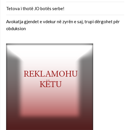
Tetova i thotë JO botës serbe!
Avokatja gjendet e vdekur në zyrën e saj, trupi dërgohet për
obduksion