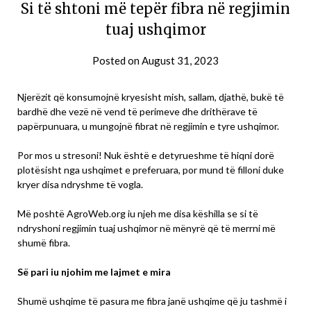
Si të shtoni më tepër fibra në regjimin
tuaj ushqimor
Posted on
August 31, 2023
Njerëzit që konsumojnë kryesisht mish, sallam, djathë, bukë të
bardhë dhe vezë në vend të perimeve dhe drithërave të
papërpunuara, u mungojnë fibrat në regjimin e tyre ushqimor.
Por mos u stresoni! Nuk është e detyrueshme të hiqni dorë
plotësisht nga ushqimet e preferuara, por mund të filloni duke
kryer disa ndryshme të vogla.
Më poshtë AgroWeb.org iu njeh me disa këshilla se si të
ndryshoni regjimin tuaj ushqimor në mënyrë që të merrni më
shumë fibra.
Së pari iu njohim me lajmet e mira
Shumë ushqime të pasura me fibra janë ushqime që ju tashmë i