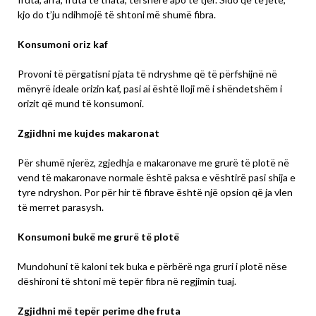
kjo do t’ju ndihmojë të shtoni më shumë fibra.
Konsumoni oriz kaf
Provoni të përgatisni pjata të ndryshme që të përfshijnë në
mënyrë ideale orizin kaf, pasi ai është lloji më i shëndetshëm i
orizit që mund të konsumoni.
Zgjidhni me kujdes makaronat
Për shumë njerëz, zgjedhja e makaronave me grurë të plotë në
vend të makaronave normale është paksa e vështirë pasi shija e
tyre ndryshon. Por për hir të fibrave është një opsion që ja vlen
të merret parasysh.
Konsumoni bukë me grurë të plotë
Mundohuni të kaloni tek buka e përbërë nga gruri i plotë nëse
dëshironi të shtoni më tepër fibra në regjimin tuaj.
Zgjidhni më tepër perime dhe fruta