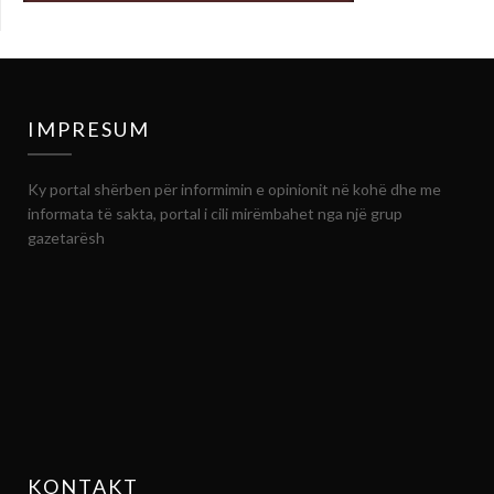
IMPRESUM
Ky portal shërben për informimin e opinionit në kohë dhe me
informata të sakta, portal i cili mirëmbahet nga një grup
gazetarësh
KONTAKT