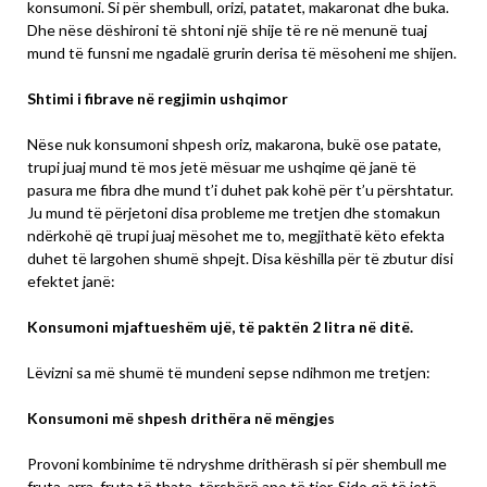
konsumoni. Si për shembull, orizi, patatet, makaronat dhe buka.
Dhe nëse dëshironi të shtoni një shije të re në menunë tuaj
mund të funsni me ngadalë grurin derisa të mësoheni me shijen.
Shtimi i fibrave në regjimin ushqimor
Nëse nuk konsumoni shpesh oriz, makarona, bukë ose patate,
trupi juaj mund të mos jetë mësuar me ushqime që janë të
pasura me fibra dhe mund t’i duhet pak kohë për t’u përshtatur.
Ju mund të përjetoni disa probleme me tretjen dhe stomakun
ndërkohë që trupi juaj mësohet me to, megjithatë këto efekta
duhet të largohen shumë shpejt. Disa këshilla për të zbutur disi
efektet janë:
Konsumoni mjaftueshëm ujë, të paktën 2 litra në ditë.
Lëvizni sa më shumë të mundeni sepse ndihmon me tretjen:
Konsumoni më shpesh drithëra në mëngjes
Provoni kombinime të ndryshme drithërash si për shembull me
fruta, arra, fruta të thata, tërshërë apo të tjer. Sido që të jetë,