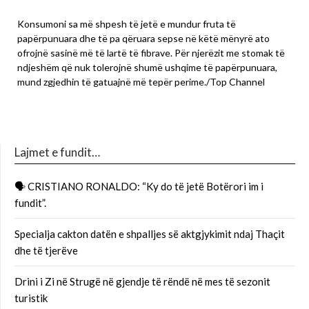
Konsumoni sa më shpesh të jetë e mundur fruta të
papërpunuara dhe të pa qëruara sepse në këtë mënyrë ato
ofrojnë sasinë më të lartë të fibrave. Për njerëzit me stomak të
ndjeshëm që nuk tolerojnë shumë ushqime të papërpunuara,
mund zgjedhin të gatuajnë më tepër perime./Top Channel
Lajmet e fundit…
🗣 CRISTIANO RONALDO: “Ky do të jetë Botërori im i
fundit”.
Specialja cakton datën e shpalljes së aktgjykimit ndaj Thaçit
dhe të tjerëve
Drini i Zi në Strugë në gjendje të rëndë në mes të sezonit
turistik