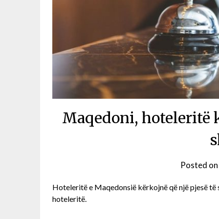
Maqedoni, hoteleritë
s
Posted o
Hoteleritë e Maqedonsië kërkojnë që një pjesë të 
hoteleritë.