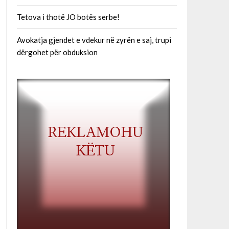
Tetova i thotë JO botës serbe!
Avokatja gjendet e vdekur në zyrën e saj, trupi
dërgohet për obduksion