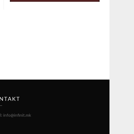
NTAKT
l: info@infinit.mk