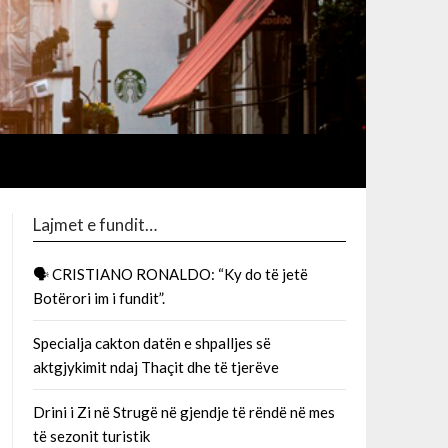
Lajmet e fundit…
🗣 CRISTIANO RONALDO: “Ky do të jetë
Botërori im i fundit”.
Specialja cakton datën e shpalljes së
aktgjykimit ndaj Thaçit dhe të tjerëve
Drini i Zi në Strugë në gjendje të rëndë në mes
të sezonit turistik