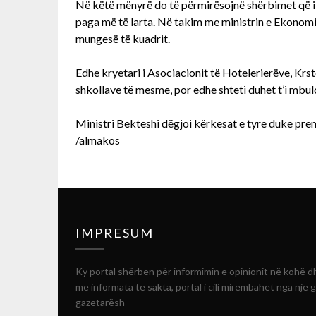
Në këtë mënyrë do të përmirësojnë shërbimet që i j
paga më të larta. Në takim me ministrin e Ekonomis
mungesë të kuadrit.
Edhe kryetari i Asociacionit të Hotelerierëve, Krs
shkollave të mesme, por edhe shteti duhet t’i mbul
Ministri Bekteshi dëgjoi kërkesat e tyre duke pre
/almakos
IMPRESUM
Ky portal shërben për informimin e opinionit në kohë d
me informata të sakta, portal i cili mirëmbahet nga një 
gazetarësh