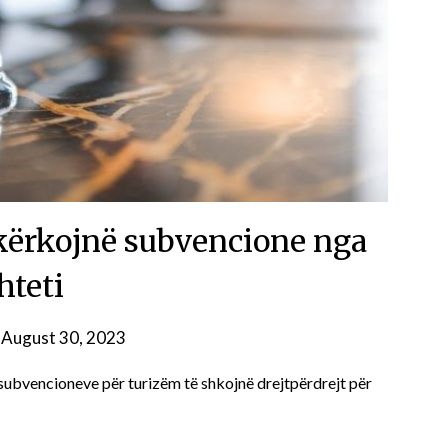
 kërkojnë subvencione nga
hteti
n
August 30, 2023
subvencioneve për turizëm të shkojnë drejtpërdrejt për