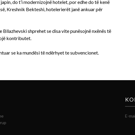
apin, do t’i modernizojnë hotelet, por edhe do të kenë
ë, Kreshnik Bekteshi, hotelerierët janë ankuar për
te Bllazhevski shprehet se disa vite punësojnë nxënës të
ojë kontributet.
mtuar se ka mundësi të ndërhyet te subvencionet.
KO
he
E-mai
grup