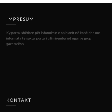
IMPRESUM
Ky portal shërben për informimin e opinionit në kohë dhe me
informata të sakta, portal i cili mirëmbahet nga një grup
gazetarësh
KONTAKT