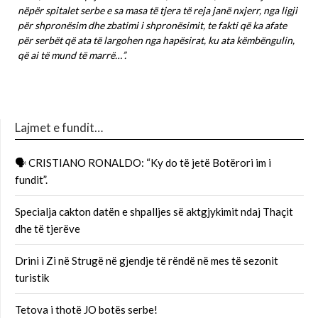
nëpër spitalet serbe e sa masa të tjera të reja janë nxjerr, nga ligji
për shpronësim dhe zbatimi i shpronësimit, te fakti që ka afate
për serbët që ata të largohen nga hapësirat, ku ata këmbëngulin,
që ai të mund të marrë…”.
Lajmet e fundit…
🗣 CRISTIANO RONALDO: “Ky do të jetë Botërori im i
fundit”.
Specialja cakton datën e shpalljes së aktgjykimit ndaj Thaçit
dhe të tjerëve
Drini i Zi në Strugë në gjendje të rëndë në mes të sezonit
turistik
Tetova i thotë JO botës serbe!