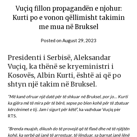
Vuçiq fillon propagandën e njohur:
Kurti po e vonon qëllimisht takimin
me mua në Bruksel
Posted on
August 29, 2023
Presidenti i Serbisë, Aleksandar
Vuçiq, ka thënë se kryeministri i
Kosovës, Albin Kurti, është ai që po
shtyn një takim në Bruksel.
“Më kanë ofruar një datë për të shkuar në Bruksel, por jo… Kurti
ka gjëra më të mira për të bërë, sepse po blen kohë për të zbatuar
kërcënimet e tij. Jam i sigurt për këtë”
, ka vazhduar Vuçiq për
RTS.
“Brenda muajsh, dikush do të provojë që të flasë dhe në të njëjtën
kohë, ka serbë që janë të arrestuar, të lënduar, sa barnat janë lënë