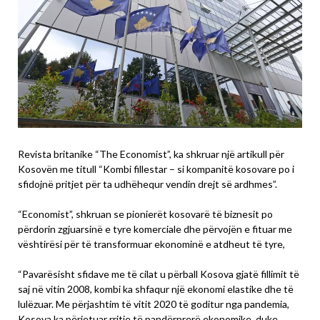
Revista britanike “The Economist”, ka shkruar një artikull për
Kosovën me titull “Kombi fillestar – si kompanitë kosovare po i
sfidojnë pritjet për ta udhëhequr vendin drejt së ardhmes”.
“Economist”, shkruan se pionierët kosovarë të biznesit po
përdorin zgjuarsinë e tyre komerciale dhe përvojën e fituar me
vështirësi për të transformuar ekonominë e atdheut të tyre,
“Pavarësisht sfidave me të cilat u përball Kosova gjatë fillimit të
saj në vitin 2008, kombi ka shfaqur një ekonomi elastike dhe të
lulëzuar. Me përjashtim të vitit 2020 të goditur nga pandemia,
Kosova ka përjetuar rritje të pandërprerë ekonomike, duke