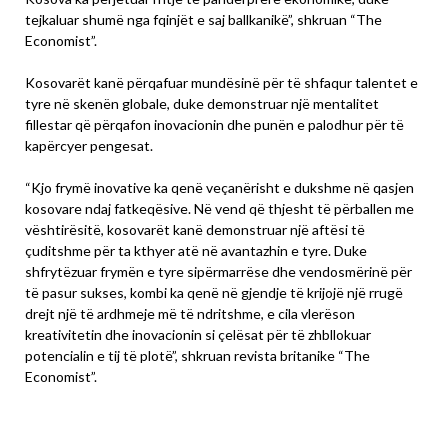
tejkaluar shumë nga fqinjët e saj ballkanikë”, shkruan “The
Economist”.
Kosovarët kanë përqafuar mundësinë për të shfaqur talentet e
tyre në skenën globale, duke demonstruar një mentalitet
fillestar që përqafon inovacionin dhe punën e palodhur për të
kapërcyer pengesat.
“Kjo frymë inovative ka qenë veçanërisht e dukshme në qasjen
kosovare ndaj fatkeqësive. Në vend që thjesht të përballen me
vështirësitë, kosovarët kanë demonstruar një aftësi të
çuditshme për ta kthyer atë në avantazhin e tyre. Duke
shfrytëzuar frymën e tyre sipërmarrëse dhe vendosmërinë për
të pasur sukses, kombi ka qenë në gjendje të krijojë një rrugë
drejt një të ardhmeje më të ndritshme, e cila vlerëson
kreativitetin dhe inovacionin si çelësat për të zhbllokuar
potencialin e tij të plotë”, shkruan revista britanike “The
Economist”.