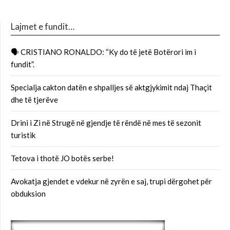
Lajmet e fundit…
🗣 CRISTIANO RONALDO: “Ky do të jetë Botërori im i
fundit”.
Specialja cakton datën e shpalljes së aktgjykimit ndaj Thaçit
dhe të tjerëve
Drini i Zi në Strugë në gjendje të rëndë në mes të sezonit
turistik
Tetova i thotë JO botës serbe!
Avokatja gjendet e vdekur në zyrën e saj, trupi dërgohet për
obduksion