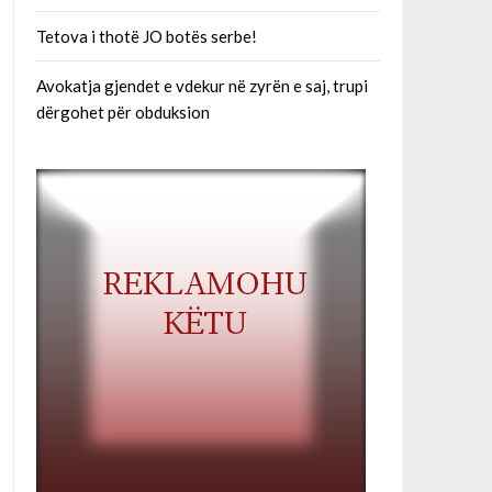
Tetova i thotë JO botës serbe!
Avokatja gjendet e vdekur në zyrën e saj, trupi
dërgohet për obduksion