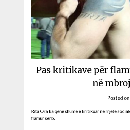
Pas kritikave për flam
në mbroj
Posted o
Rita Ora ka qenë shumë e kritikuar në rrjete socia
flamur serb.