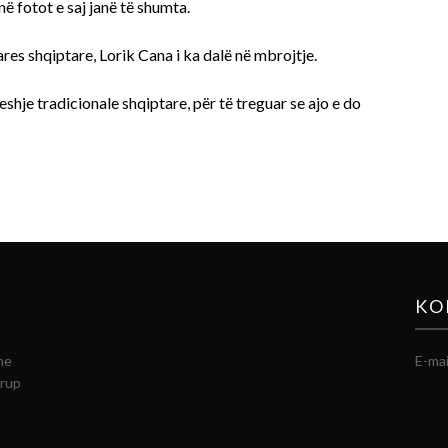
 fotot e saj janë të shumta.
ares shqiptare, Lorik Cana i ka dalë në mbrojtje.
eshje tradicionale shqiptare, për të treguar se ajo e do
KO
he
E-mai
grup