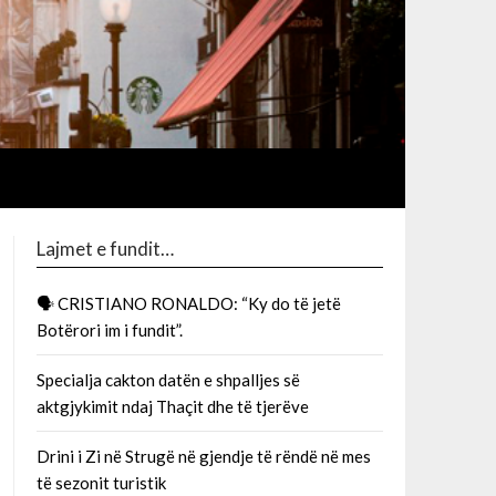
Lajmet e fundit…
🗣 CRISTIANO RONALDO: “Ky do të jetë
Botërori im i fundit”.
Specialja cakton datën e shpalljes së
aktgjykimit ndaj Thaçit dhe të tjerëve
Drini i Zi në Strugë në gjendje të rëndë në mes
të sezonit turistik