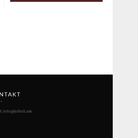
NTAKT
l: info@infinit.mk