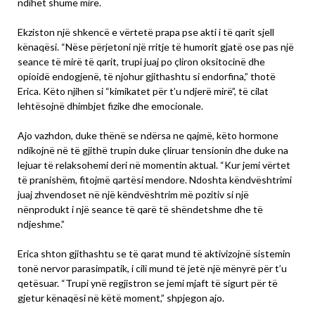
ndihet shumë mirë.
Ekziston një shkencë e vërtetë prapa pse akti i të qarit sjell
kënaqësi. “Nëse përjetoni një rritje të humorit gjatë ose pas një
seance të mirë të qarit, trupi juaj po çliron oksitocinë dhe
opioidë endogjenë, të njohur gjithashtu si endorfina,” thotë
Erica. Këto njihen si “kimikatet për t’u ndjerë mirë”, të cilat
lehtësojnë dhimbjet fizike dhe emocionale.
Ajo vazhdon, duke thënë se ndërsa ne qajmë, këto hormone
ndikojnë në të gjithë trupin duke çliruar tensionin dhe duke na
lejuar të relaksohemi deri në momentin aktual. “Kur jemi vërtet
të pranishëm, fitojmë qartësi mendore. Ndoshta këndvështrimi
juaj zhvendoset në një këndvështrim më pozitiv si një
nënprodukt i një seance të qarë të shëndetshme dhe të
ndjeshme.”
Erica shton gjithashtu se të qarat mund të aktivizojnë sistemin
tonë nervor parasimpatik, i cili mund të jetë një mënyrë për t’u
qetësuar. “Trupi ynë regjistron se jemi mjaft të sigurt për të
gjetur kënaqësi në këtë moment,” shpjegon ajo.