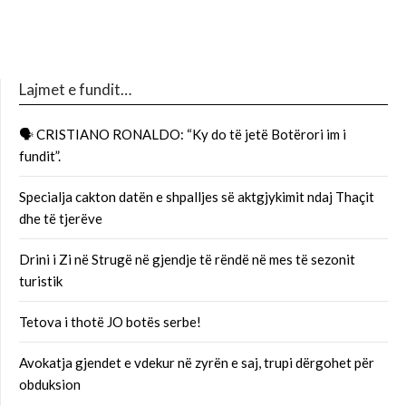
Lajmet e fundit…
🗣 CRISTIANO RONALDO: “Ky do të jetë Botërori im i
fundit”.
Specialja cakton datën e shpalljes së aktgjykimit ndaj Thaçit
dhe të tjerëve
Drini i Zi në Strugë në gjendje të rëndë në mes të sezonit
turistik
Tetova i thotë JO botës serbe!
Avokatja gjendet e vdekur në zyrën e saj, trupi dërgohet për
obduksion