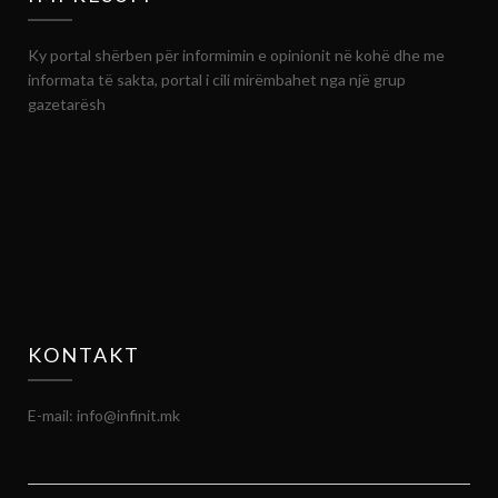
Ky portal shërben për informimin e opinionit në kohë dhe me
informata të sakta, portal i cili mirëmbahet nga një grup
gazetarësh
KONTAKT
E-mail: info@infinit.mk