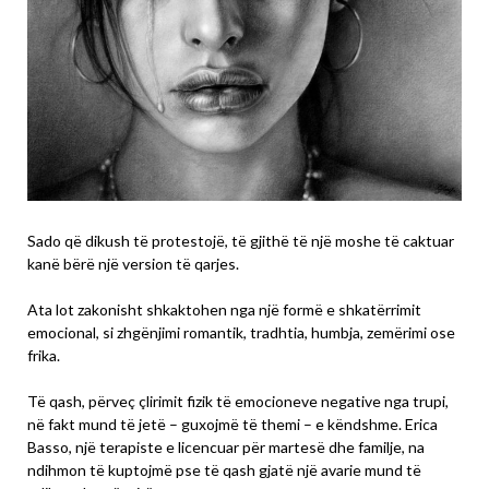
Sado që dikush të protestojë, të gjithë të një moshe të caktuar
kanë bërë një version të qarjes.
Ata lot zakonisht shkaktohen nga një formë e shkatërrimit
emocional, si zhgënjimi romantik, tradhtia, humbja, zemërimi ose
frika.
Të qash, përveç çlirimit fizik të emocioneve negative nga trupi,
në fakt mund të jetë – guxojmë të themi – e këndshme. Erica
Basso, një terapiste e licencuar për martesë dhe familje, na
ndihmon të kuptojmë pse të qash gjatë një avarie mund të