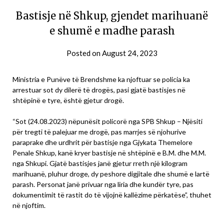
Bastisje në Shkup, gjendet marihuanë
e shumë e madhe parash
Posted on
August 24, 2023
Ministria e Punëve të Brendshme ka njoftuar se policia ka
arrestuar sot dy dilerë të drogës, pasi gjatë bastisjes në
shtëpinë e tyre, është gjetur drogë.
“Sot (24.08.2023) nëpunësit policorë nga SPB Shkup – Njësiti
për tregti të palejuar me drogë, pas marrjes së njohurive
paraprake dhe urdhrit për bastisje nga Gjykata Themelore
Penale Shkup, kanë kryer bastisje në shtëpinë e B.M. dhe M.M.
nga Shkupi. Gjatë bastisjes janë gjetur rreth një kilogram
marihuanë, pluhur droge, dy peshore digjitale dhe shumë e lartë
parash. Personat janë privuar nga liria dhe kundër tyre, pas
dokumentimit të rastit do të vijojnë kallëzime përkatëse”, thuhet
në njoftim.