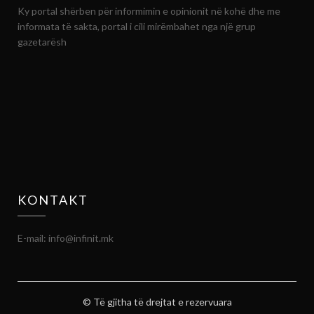
Ky portal shërben për informimin e opinionit në kohë dhe me
informata të sakta, portal i cili mirëmbahet nga një grup
gazetarësh
KONTAKT
E-mail: info@infinit.mk
© Të gjitha të drejtat e rezervuara