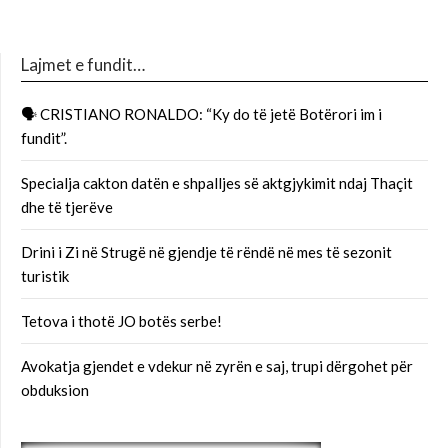
Lajmet e fundit…
🗣 CRISTIANO RONALDO: “Ky do të jetë Botërori im i
fundit”.
Specialja cakton datën e shpalljes së aktgjykimit ndaj Thaçit
dhe të tjerëve
Drini i Zi në Strugë në gjendje të rëndë në mes të sezonit
turistik
Tetova i thotë JO botës serbe!
Avokatja gjendet e vdekur në zyrën e saj, trupi dërgohet për
obduksion