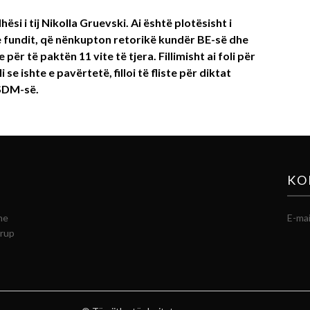
si i tij Nikolla Gruevski. Ai është plotësisht i
e fundit, që nënkupton retorikë kundër BE-së dhe
r të paktën 11 vite të tjera. Fillimisht ai foli për
i se ishte e pavërtetë, filloi të fliste për diktat
LSDM-së.
KO
he
E-mai
grup