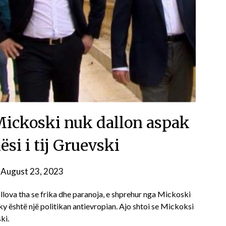
ickoski nuk dallon aspak
si i tij Gruevski
n
August 23, 2023
ova tha se frika dhe paranoja, e shprehur nga Mickoski
ky është një politikan antievropian. Ajo shtoi se Mickoksi
ki.