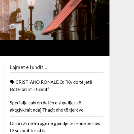
Lajmet e fundit…
🗣 CRISTIANO RONALDO: “Ky do të jetë
Botërori im i fundit”.
Specialja cakton datën e shpalljes së
aktgjykimit ndaj Thaçit dhe të tjerëve
Drini i Zi në Strugë në gjendje të rëndë në mes
të sezonit turistik