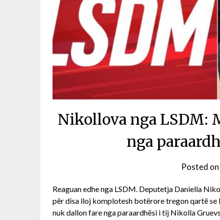
Nikollova nga LSDM: M
nga paraardhë
Posted o
Reaguan edhe nga LSDM. Deputetja Daniella Nikoll
për disa lloj komplotesh botërore tregon qartë se 
nuk dallon fare nga paraardhësi i tij Nikolla Gruevs