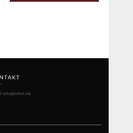
NTAKT
l: info@infinit.mk