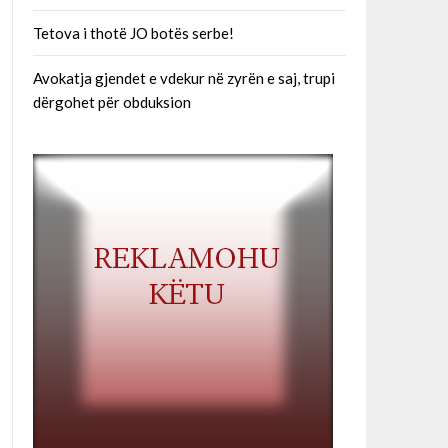
Tetova i thotë JO botës serbe!
Avokatja gjendet e vdekur në zyrën e saj, trupi
dërgohet për obduksion