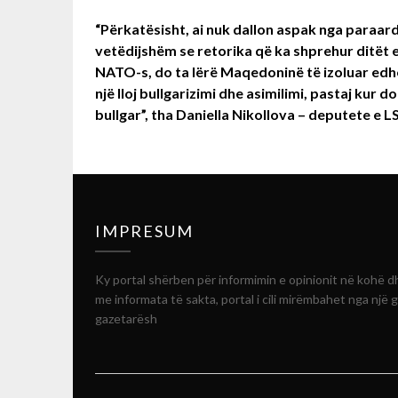
“Përkatësisht, ai nuk dallon aspak nga paraardhë
vetëdijshëm se retorika që ka shprehur ditët 
NATO-s, do ta lërë Maqedoninë të izoluar edhe pë
një lloj bullgarizimi dhe asimilimi, pastaj kur dol
bullgar”, tha Daniella Nikollova – deputete e 
IMPRESUM
Ky portal shërben për informimin e opinionit në kohë d
me informata të sakta, portal i cili mirëmbahet nga një 
gazetarësh