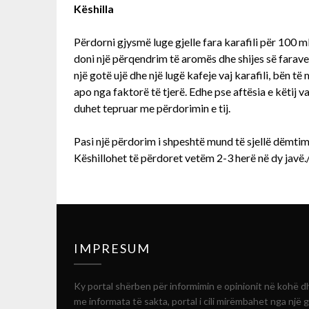
Këshilla
Përdorni gjysmë luge gjelle fara karafili për 100 ml
doni një përqendrim të aromës dhe shijes së farave 
një gotë ujë dhe një lugë kafeje vaj karafili, bën
apo nga faktorë të tjerë. Edhe pse aftësia e këtij 
duhet tepruar me përdorimin e tij.
Pasi një përdorim i shpeshtë mund të sjellë dëmti
Këshillohet të përdoret vetëm 2-3 herë në dy javë.
IMPRESUM
Ky portal shërben për informimin e opinionit në kohë d
me informata të sakta, portal i cili mirëmbahet nga një 