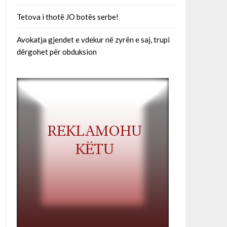
Tetova i thotë JO botës serbe!
Avokatja gjendet e vdekur në zyrën e saj, trupi
dërgohet për obduksion