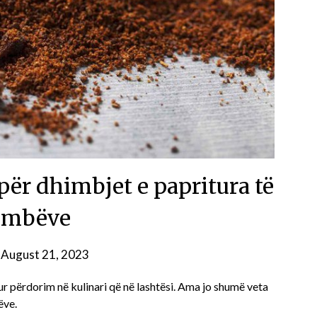
 për dhimbjet e papritura të
ëmbëve
n
August 21, 2023
ur përdorim në kulinari që në lashtësi. Ama jo shumë veta
ëve.