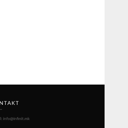
NTAKT
l: info@infinit.mk