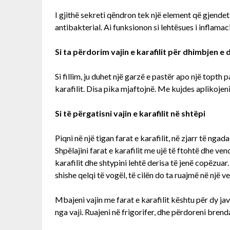
I gjithë sekreti qëndron tek një element që gjendet
antibakterial. Ai funksionon si lehtësues i inflama
Si ta përdorim vajin e karafilit për dhimbjen 
Si fillim, ju duhet një garzë e pastër apo një top
karafilit. Disa pika mjaftojnë. Me kujdes aplikojen
Si të përgatisni vajin e karafilit në shtëpi
Piqni në një tigan farat e karafilit, në zjarr të nga
Shpëlajini farat e karafilit me ujë të ftohtë dhe vend
karafilit dhe shtypini lehtë derisa të jenë copëzuar. 
shishe qelqi të vogël, të cilën do ta ruajmë në një v
Mbajeni vajin me farat e karafilit kështu për dy jav
nga vaji. Ruajeni në frigorifer, dhe përdoreni brend