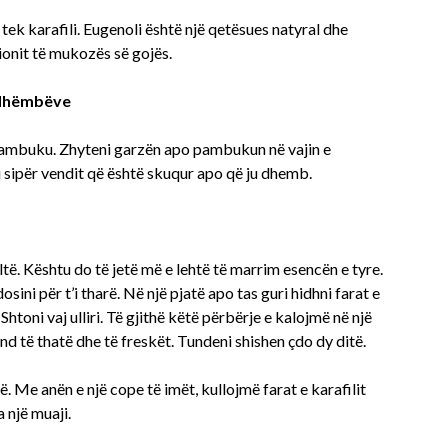
 tek karafili. Eugenoli është një qetësues natyral dhe
cionit të mukozës së gojës.
e dhëmbëve
th pambuku. Zhyteni garzën apo pambukun në vajin e
i sipër vendit që është skuqur apo që ju dhemb.
daltë. Kështu do të jetë më e lehtë të marrim esencën e tyre.
osini për t’i tharë. Në një pjatë apo tas guri hidhni farat e
Shtoni vaj ulliri. Të gjithë këtë përbërje e kalojmë në një
end të thatë dhe të freskët. Tundeni shishen çdo dy ditë.
ë. Me anën e një cope të imët, kullojmë farat e karafilit
a një muaji.