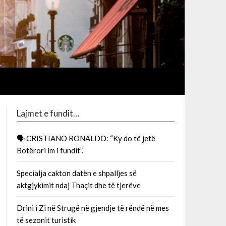
Lajmet e fundit…
🗣 CRISTIANO RONALDO: “Ky do të jetë
Botërori im i fundit”.
Specialja cakton datën e shpalljes së
aktgjykimit ndaj Thaçit dhe të tjerëve
Drini i Zi në Strugë në gjendje të rëndë në mes
të sezonit turistik