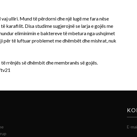
 vaj ulliri. Mund të përdorni dhe një lugë me fara nëse
të karafilit. Disa studime sugjerojnë se larja e gojës me
 të mundur eliminimin e baktereve të mbetura nga ushqimet
vaji për të luftuar problemet me dhëmbët dhe mishrat, nuk
m të rrënjës së dhëmbit dhe membranës së gojës.
/tv21
KO
he
E-mai
grup