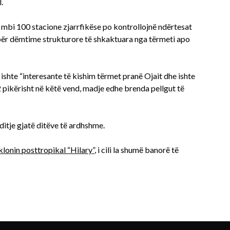
.
 mbi 100 stacione zjarrfikëse po kontrollojnë ndërtesat
 për dëmtime strukturore të shkaktuara nga tërmeti apo
ishte “interesante të kishim tërmet pranë Ojait dhe ishte
2 pikërisht në këtë vend, madje edhe brenda pellgut të
itje gjatë ditëve të ardhshme.
klonin posttropikal “Hilary”
, i cili la shumë banorë të