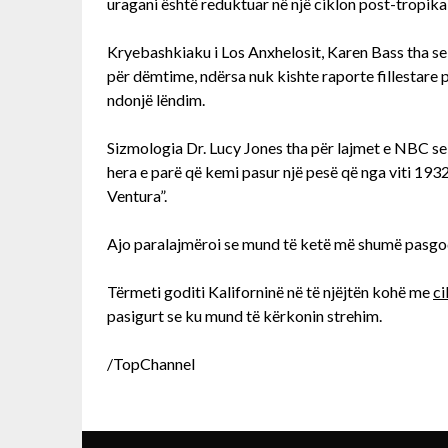
uragani është reduktuar në një ciklon post-tropikal
Kryebashkiaku i Los Anxhelosit, Karen Bass tha se
për dëmtime, ndërsa nuk kishte raporte fillestare
ndonjë lëndim.
Sizmologia Dr. Lucy Jones tha për lajmet e NBC se 
hera e parë që kemi pasur një pesë që nga viti 193
Ventura”.
Ajo paralajmëroi se mund të ketë më shumë pasgod
Tërmeti goditi Kaliforninë në të njëjtën kohë me
ci
pasigurt se ku mund të kërkonin strehim.
/TopChannel