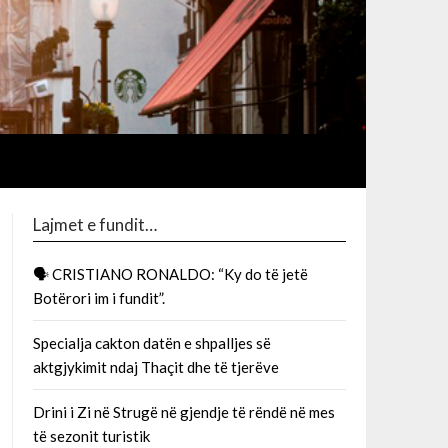
Lajmet e fundit…
🗣 CRISTIANO RONALDO: “Ky do të jetë
Botërori im i fundit”.
Specialja cakton datën e shpalljes së
aktgjykimit ndaj Thaçit dhe të tjerëve
Drini i Zi në Strugë në gjendje të rëndë në mes
të sezonit turistik