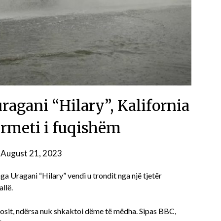
agani “Hilary”, Kalifornia
ërmeti i fuqishëm
n
August 21, 2023
ga Uragani “Hilary” vendi u trondit nga një tjetër
llë.
elosit, ndërsa nuk shkaktoi dëme të mëdha. Sipas BBC,