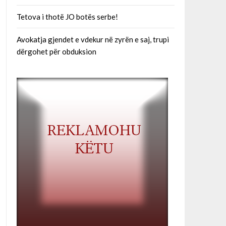
Tetova i thotë JO botës serbe!
Avokatja gjendet e vdekur në zyrën e saj, trupi
dërgohet për obduksion