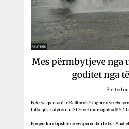
Mes përmbytjeve nga ur
goditet nga t
Posted o
Ndërsa qytetarët e Kalifornisë Jugore u strehuan n
fatkeqësi natyrore, një tërmet me magnitudë 5.1 ba
Epiqendra e tij ishte në veriperëndim të Los Anxh