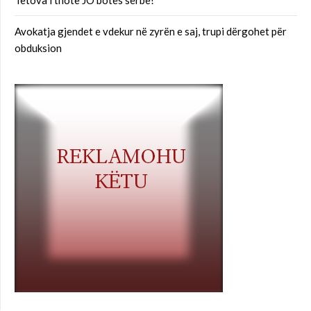
Tetova i thotë JO botës serbe!
Avokatja gjendet e vdekur në zyrën e saj, trupi dërgohet për
obduksion