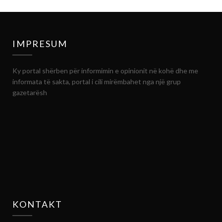
IMPRESUM
Ky portal shërben për informimin e opinionit në kohë dhe me
informata të sakta, portal i cili mirëmbahet nga një grup
gazetarësh
KONTAKT