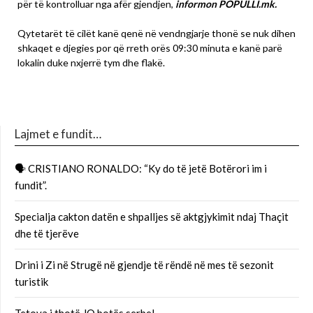
për të kontrolluar nga afër gjendjen,
informon POPULLI.mk.
Qytetarët të cilët kanë qenë në vendngjarje thonë se nuk dihen
shkaqet e djegies por që rreth orës 09:30 minuta e kanë parë
lokalin duke nxjerrë tym dhe flakë.
Lajmet e fundit…
🗣 CRISTIANO RONALDO: “Ky do të jetë Botërori im i
fundit”.
Specialja cakton datën e shpalljes së aktgjykimit ndaj Thaçit
dhe të tjerëve
Drini i Zi në Strugë në gjendje të rëndë në mes të sezonit
turistik