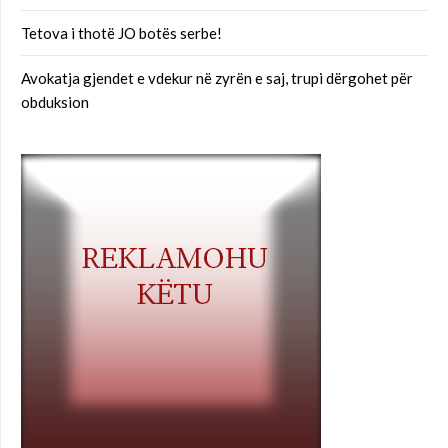
Tetova i thotë JO botës serbe!
Avokatja gjendet e vdekur në zyrën e saj, trupi dërgohet për
obduksion