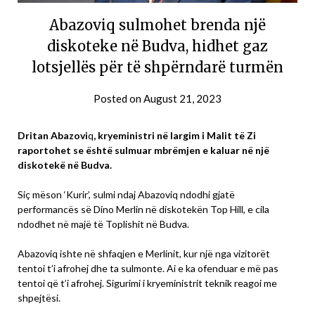
Abazoviq sulmohet brenda një
diskoteke në Budva, hidhet gaz
lotsjellës për të shpërndarë turmën
Posted on
August 21, 2023
Dritan Abazovi
q
, kryeministri në largim i Malit të Zi
raportohet se është sulmuar mbrëmjen e kaluar në një
diskotekë në Budva.
Siç mëson ‘Kurir’, sulmi ndaj Abazoviq ndodhi gjatë
performancës së Dino Merlin në diskotekën Top Hill, e cila
ndodhet në majë të Toplishit në Budva.
Abazoviq ishte në shfaqjen e Merlinit, kur një nga vizitorët
tentoi t’i afrohej dhe ta sulmonte. Ai e ka ofenduar e më pas
tentoi që t’i afrohej. Sigurimi i kryeministrit teknik reagoi me
shpejtësi.