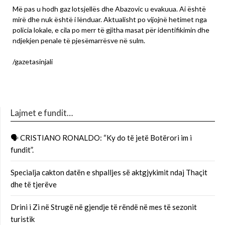
Më pas u hodh gaz lotsjellës dhe Abazovic u evakuua. Ai është
mirë dhe nuk është i lënduar. Aktualisht po vijojnë hetimet nga
policia lokale, e cila po merr të gjitha masat për identifikimin dhe
ndjekjen penale të pjesëmarrësve në sulm.
/gazetasinjali
Lajmet e fundit…
🗣 CRISTIANO RONALDO: “Ky do të jetë Botërori im i
fundit”.
Specialja cakton datën e shpalljes së aktgjykimit ndaj Thaçit
dhe të tjerëve
Drini i Zi në Strugë në gjendje të rëndë në mes të sezonit
turistik