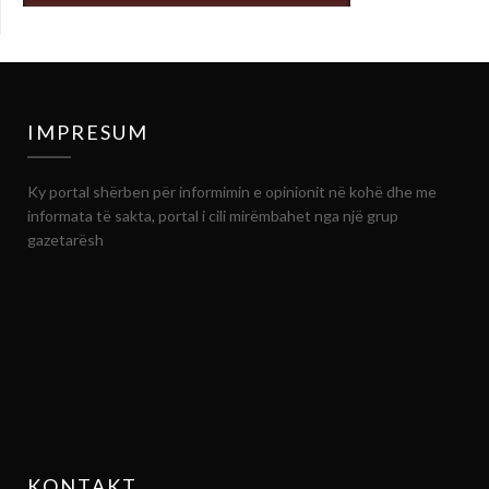
IMPRESUM
Ky portal shërben për informimin e opinionit në kohë dhe me
informata të sakta, portal i cili mirëmbahet nga një grup
gazetarësh
KONTAKT