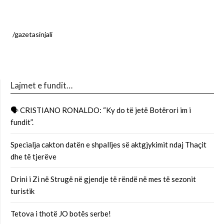
/gazetasinjali
Lajmet e fundit…
🗣 CRISTIANO RONALDO: “Ky do të jetë Botërori im i
fundit”.
Specialja cakton datën e shpalljes së aktgjykimit ndaj Thaçit
dhe të tjerëve
Drini i Zi në Strugë në gjendje të rëndë në mes të sezonit
turistik
Tetova i thotë JO botës serbe!