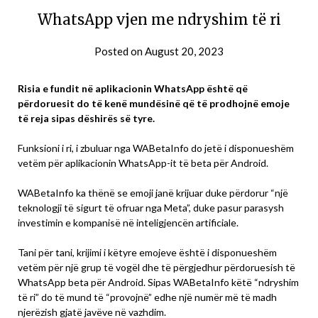
WhatsApp vjen me ndryshim të ri
Posted on
August 20, 2023
Risia e fundit në aplikacionin WhatsApp është që
përdoruesit do të kenë mundësinë që të prodhojnë emoje
të reja sipas dëshirës së tyre.
Funksioni i ri, i zbuluar nga WABetaInfo do jetë i disponueshëm
vetëm për aplikacionin WhatsApp-it të beta për Android.
WABetaInfo ka thënë se emoji janë krijuar duke përdorur “një
teknologji të sigurt të ofruar nga Meta”, duke pasur parasysh
investimin e kompanisë në inteligjencën artificiale.
Tani për tani, krijimi i këtyre emojeve është i disponueshëm
vetëm për një grup të vogël dhe të përgjedhur përdoruesish të
WhatsApp beta për Android. Sipas WABetaInfo këtë “ndryshim
të ri” do të mund të “provojnë” edhe një numër më të madh
njerëzish gjatë javëve në vazhdim.