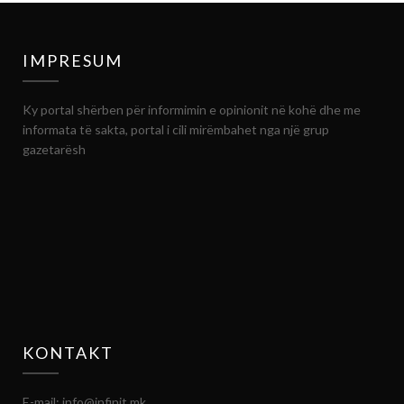
IMPRESUM
Ky portal shërben për informimin e opinionit në kohë dhe me
informata të sakta, portal i cili mirëmbahet nga një grup
gazetarësh
KONTAKT
E-mail: info@infinit.mk