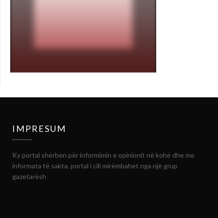
IMPRESUM
Ky portal shërben për informimin e opinionit në kohë dhe me
informata të sakta, portal i cili mirëmbahet nga një grup
gazetarësh