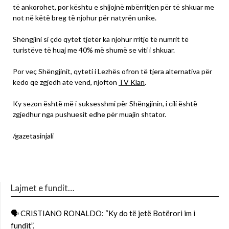
të ankorohet, por kështu e shijojnë mbërritjen për të shkuar me
not në këtë breg të njohur për natyrën unike.
Shëngjini si çdo qytet tjetër ka njohur rritje të numrit të
turistëve të huaj me 40% më shumë se viti i shkuar.
Por veç Shëngjinit, qyteti i Lezhës ofron të tjera alternativa për
këdo që zgjedh atë vend, njofton
TV Klan
.
Ky sezon është më i suksesshmi për Shëngjinin, i cili është
zgjedhur nga pushuesit edhe për muajin shtator.
/gazetasinjali
Lajmet e fundit…
🗣 CRISTIANO RONALDO: “Ky do të jetë Botërori im i
fundit”.