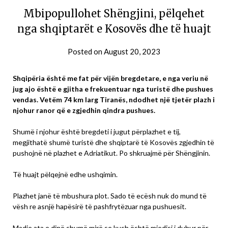
Mbipopullohet Shëngjini, pëlqehet
nga shqiptarët e Kosovës dhe të huajt
Posted on
August 20, 2023
Shqipëria është me fat për vijën bregdetare, e nga veriu në
jug ajo është e gjitha e frekuentuar nga turistë dhe pushues
vendas. Vetëm 74 km larg Tiranës, ndodhet një tjetër plazh i
njohur ranor që e zgjedhin qindra pushues.
Shumë i njohur është bregdeti i jugut përplazhet e tij,
megjithatë shumë turistë dhe shqiptarë të Kosovës zgjedhin të
pushojnë në plazhet e Adriatikut. Po shkruajmë për Shëngjinin.
Të huajt pëlqejnë edhe ushqimin.
Plazhet janë të mbushura plot. Sado të ecësh nuk do mund të
vësh re asnjë hapësirë të pashfrytëzuar nga pushuesit.
Madje ata e dinë shumë mirë se kush është mjedisi i duhur për