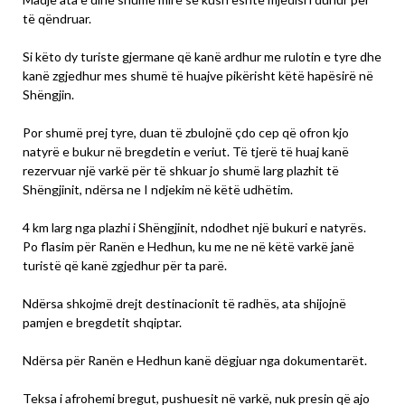
të qëndruar.
Si këto dy turiste gjermane që kanë ardhur me rulotin e tyre dhe
kanë zgjedhur mes shumë të huajve pikërisht këtë hapësirë në
Shëngjin.
Por shumë prej tyre, duan të zbulojnë çdo cep që ofron kjo
natyrë e bukur në bregdetin e veriut. Të tjerë të huaj kanë
rezervuar një varkë për të shkuar jo shumë larg plazhit të
Shëngjinit, ndërsa ne I ndjekim në këtë udhëtim.
4 km larg nga plazhi i Shëngjinit, ndodhet një bukuri e natyrës.
Po flasim për Ranën e Hedhun, ku me ne në këtë varkë janë
turistë që kanë zgjedhur për ta parë.
Ndërsa shkojmë drejt destinacionit të radhës, ata shijojnë
pamjen e bregdetit shqiptar.
Ndërsa për Ranën e Hedhun kanë dëgjuar nga dokumentarët.
Teksa i afrohemi bregut, pushuesit në varkë, nuk presin që ajo