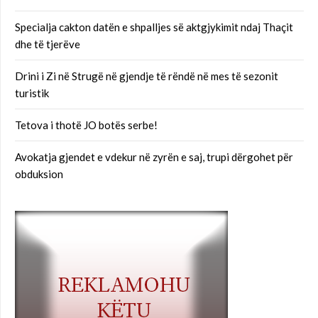
Specialja cakton datën e shpalljes së aktgjykimit ndaj Thaçit
dhe të tjerëve
Drini i Zi në Strugë në gjendje të rëndë në mes të sezonit
turistik
Tetova i thotë JO botës serbe!
Avokatja gjendet e vdekur në zyrën e saj, trupi dërgohet për
obduksion