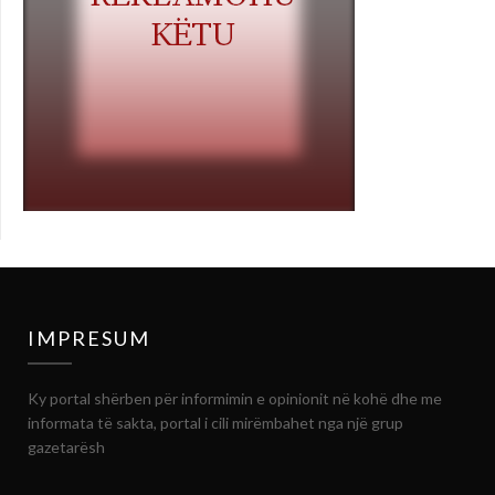
IMPRESUM
Ky portal shërben për informimin e opinionit në kohë dhe me
informata të sakta, portal i cili mirëmbahet nga një grup
gazetarësh