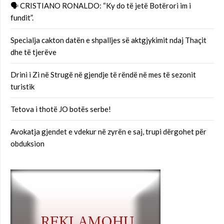
🗣 CRISTIANO RONALDO: “Ky do të jetë Botërori im i
fundit”.
Specialja cakton datën e shpalljes së aktgjykimit ndaj Thaçit
dhe të tjerëve
Drini i Zi në Strugë në gjendje të rëndë në mes të sezonit
turistik
Tetova i thotë JO botës serbe!
Avokatja gjendet e vdekur në zyrën e saj, trupi dërgohet për
obduksion