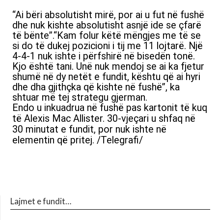
“Ai bëri absolutisht mirë, por ai u fut në fushë
dhe nuk kishte absolutisht asnjë ide se çfarë
të bënte”.“Kam folur këtë mëngjes me të se
si do të dukej pozicioni i tij me 11 lojtarë. Një
4-4-1 nuk ishte i përfshirë në bisedën tonë.
Kjo është tani. Unë nuk mendoj se ai ka fjetur
shumë në dy netët e fundit, kështu që ai hyri
dhe dha gjithçka që kishte në fushë”, ka
shtuar më tej strategu gjerman.
Endo u inkuadrua në fushë pas kartonit të kuq
të Alexis Mac Allister. 30-vjeçari u shfaq në
30 minutat e fundit, por nuk ishte në
elementin që pritej. /Telegrafi/
Lajmet e fundit…