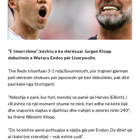
“E tmerrshme”, kështu e ka vlerësuar Jurgen Klopp
debutimin e Wataru Endos për Liverpoolin.
The Reds triumfuan 3-1 ndaj Bourneouth, por trajneri gjerman
pati vlerësim shokues për japonezin që bëri debutimin, pak ditë
pasi kaloi nga Stuttgarti.
“Ndeshja e parë, kur hyri, mendoj se pamë që Harvey (Elliott), i
cili është në një moment shumë të mirë, hyri edhe në këtë lojë
dhe vraponte majtas e djathtas dhe rrahjet e zemrës ishin 240″,
ka thënë fillimisht Klopp.
“Do të kishte qenë pothuajse e njëjta gjë për Endon. Dy ditët që
ai i kaloi (në stërvitje) – nuk është çudi”.