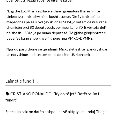
pushtetit u rrëzuan poshtë ditën e kaluar.
“E gjithë LSDM si një pllakë e thyer gramafoni thirreshin të
sinkronizuar në ndryshime kushtetuese. Dje i gjithë opinioni
maqedonas pa se Kovaçevski dhe LSDM, jo vetëm që nuk kanë
shumicën prej 80 deputetësh, por mezi kanë 70. E vërteta doli
në shesh. LSDM-ja po humb deputetë. Të gjitha gënjeshtrat e
qeverisë kanë shpërthyer”, thonë nga VMRO-DPMNE.
Nga kjo parti thonë se qëndrimi i Mickoskit është i pandryshuar
se ndryshime kushtetuese nuk do të ketë. /koha.mk
Lajmet e fundit…
🗣 CRISTIANO RONALDO: “Ky do të jetë Botërori im i
fundit”.
Specialja cakton datën e shpalljes së aktgjykimit ndaj Thaçit