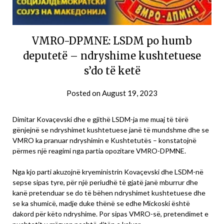
VMRO-DPMNE: LSDM po humb
deputetë – ndryshime kushtetuese
s’do të ketë
Posted on
August 19, 2023
Dimitar Kovaçevski dhe e gjithë LSDM-ja me muaj të tërë
gënjejnë se ndryshimet kushtetuese janë të mundshme dhe se
VMRO ka pranuar ndryshimin e Kushtetutës – konstatojnë
përmes një reagimi nga partia opozitare VMRO-DPMNE.
Nga kjo parti akuzojnë kryeministrin Kovaçevski dhe LSDM-në
sepse sipas tyre, për një periudhë të gjatë janë mburrur dhe
kanë pretenduar se do të bëhen ndryshimet kushtetuese dhe
se ka shumicë, madje duke thënë se edhe Mickoski është
dakord për këto ndryshime. Por sipas VMRO-së, pretendimet e