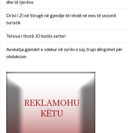
dhe të tjerëve
Drini i Zi në Strugë në gjendje të rëndë në mes të sezonit
turistik
Tetova i thotë JO botës serbe!
Avokatja gjendet e vdekur në zyrën e saj, trupi dërgohet për
obduksion