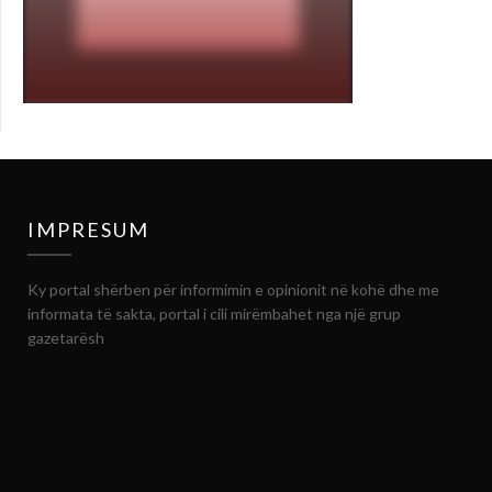
IMPRESUM
Ky portal shërben për informimin e opinionit në kohë dhe me
informata të sakta, portal i cili mirëmbahet nga një grup
gazetarësh