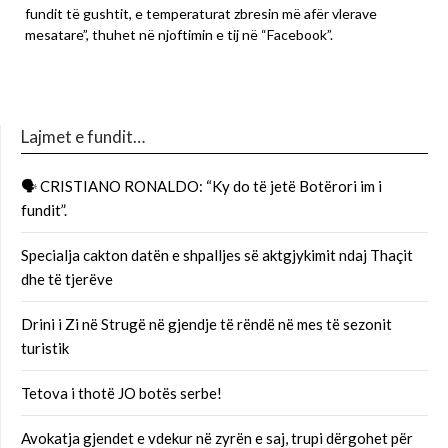
fundit të gushtit, e temperaturat zbresin më afër vlerave
mesatare”, thuhet në njoftimin e tij në “Facebook”.
Lajmet e fundit…
🗣 CRISTIANO RONALDO: “Ky do të jetë Botërori im i
fundit”.
Specialja cakton datën e shpalljes së aktgjykimit ndaj Thaçit
dhe të tjerëve
Drini i Zi në Strugë në gjendje të rëndë në mes të sezonit
turistik
Tetova i thotë JO botës serbe!
Avokatja gjendet e vdekur në zyrën e saj, trupi dërgohet për