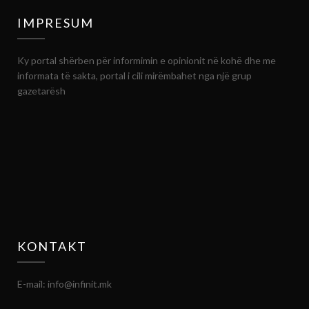
IMPRESUM
Ky portal shërben për informimin e opinionit në kohë dhe me
informata të sakta, portal i cili mirëmbahet nga një grup
gazetarësh
KONTAKT
E-mail: info@infinit.mk