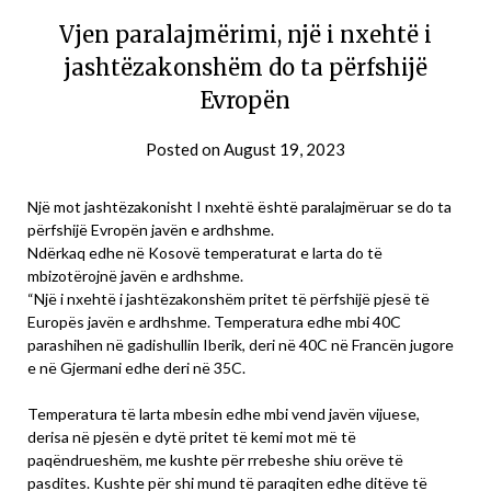
Vjen paralajmërimi, një i nxehtë i
jashtëzakonshëm do ta përfshijë
Evropën
Posted on
August 19, 2023
Një mot jashtëzakonisht I nxehtë është paralajmëruar se do ta
përfshijë Evropën javën e ardhshme.
Ndërkaq edhe në Kosovë temperaturat e larta do të
mbizotërojnë javën e ardhshme.
“Një i nxehtë i jashtëzakonshëm pritet të përfshijë pjesë të
Europës javën e ardhshme. Temperatura edhe mbi 40C
parashihen në gadishullin Iberik, deri në 40C në Francën jugore
e në Gjermani edhe deri në 35C.
Temperatura të larta mbesin edhe mbi vend javën vijuese,
derisa në pjesën e dytë pritet të kemi mot më të
paqëndrueshëm, me kushte për rrebeshe shiu orëve të
pasdites. Kushte për shi mund të paraqiten edhe ditëve të