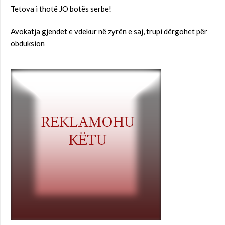
Tetova i thotë JO botës serbe!
Avokatja gjendet e vdekur në zyrën e saj, trupi dërgohet për
obduksion