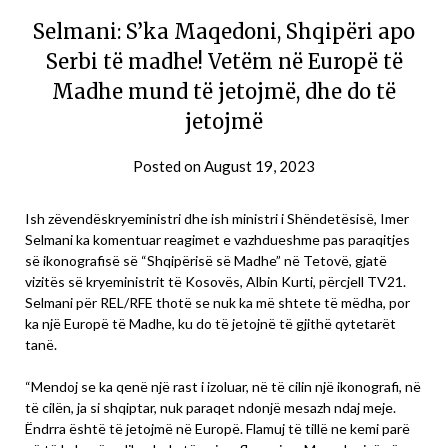
Selmani: S’ka Maqedoni, Shqipëri apo
Serbi të madhe! Vetëm në Europë të
Madhe mund të jetojmë, dhe do të
jetojmë
Posted on
August 19, 2023
Ish zëvendëskryeministri dhe ish ministri i Shëndetësisë, Imer
Selmani ka komentuar reagimet e vazhdueshme pas paraqitjes
së ikonografisë së “Shqipërisë së Madhe” në Tetovë, gjatë
vizitës së kryeministrit të Kosovës, Albin Kurti, përcjell TV21.
Selmani për REL/RFE thotë se nuk ka më shtete të mëdha, por
ka një Europë të Madhe, ku do të jetojnë të gjithë qytetarët
tanë.
“Mendoj se ka qenë një rast i izoluar, në të cilin një ikonografi, në
të cilën, ja si shqiptar, nuk paraqet ndonjë mesazh ndaj meje.
Ëndrra është të jetojmë në Europë. Flamuj të tillë ne kemi parë