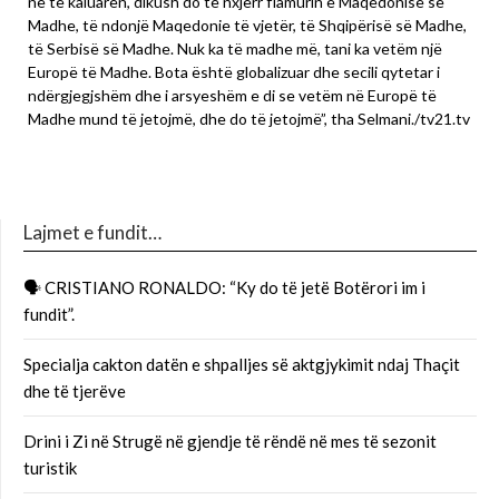
në të kaluarën, dikush do të nxjerr flamurin e Maqedonisë së
Madhe, të ndonjë Maqedonie të vjetër, të Shqipërisë së Madhe,
të Serbisë së Madhe. Nuk ka të madhe më, tani ka vetëm një
Europë të Madhe. Bota është globalizuar dhe secili qytetar i
ndërgjegjshëm dhe i arsyeshëm e di se vetëm në Europë të
Madhe mund të jetojmë, dhe do të jetojmë”, tha Selmani./tv21.tv
Lajmet e fundit…
🗣 CRISTIANO RONALDO: “Ky do të jetë Botërori im i
fundit”.
Specialja cakton datën e shpalljes së aktgjykimit ndaj Thaçit
dhe të tjerëve
Drini i Zi në Strugë në gjendje të rëndë në mes të sezonit
turistik