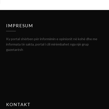
IMPRESUM
Ky portal shërben për informimin e opinionit në kohë dhe me
informata të sakta, portal i cili mirëmbahet nga një grup
gazetarësh
KONTAKT