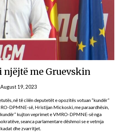
i njëjtë me Gruevskin
n
August 19, 2023
tutës, në të cilën deputetët e opozitës votuan “kundër”
 VMRO-DPMNE-së, Hristijan Mickoski, me paraardhësin,
it “kundër” kujton veprimet e VMRO-DPMNE-së nga
mokratëve, seanca parlamentare dëshmoi se e vetmja
kadat dhe zvarritjet.