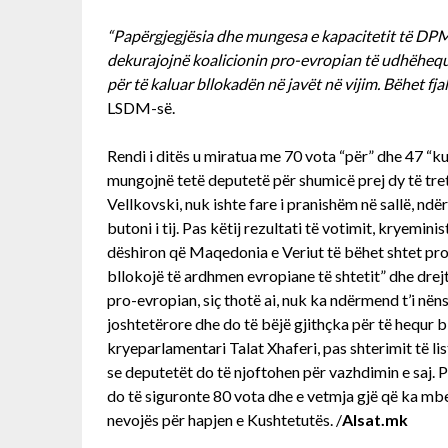
“Papërgjegjësia dhe mungesa e kapacitetit të DP
dekurajojnë koalicionin pro-evropian të udhëhequ
për të kaluar bllokadën në javët në vijim. Bëhet fj
LSDM-së.
Rendi i ditës u miratua me 70 vota “për” dhe 47 “k
mungojnë tetë deputetë për shumicë prej dy të tre
Vellkovski, nuk ishte fare i pranishëm në sallë, ndë
butoni i tij. Pas këtij rezultati të votimit, kryemin
dëshiron që Maqedonia e Veriut të bëhet shtet pro
bllokojë të ardhmen evropiane të shtetit” dhe dre
pro-evropian, siç thotë ai, nuk ka ndërmend t’i nëns
joshtetërore dhe do të bëjë gjithçka për të hequr 
kryeparlamentari Talat Xhaferi, pas shterimit të li
se deputetët do të njoftohen për vazhdimin e saj.
do të siguronte 80 vota dhe e vetmja gjë që ka mbe
nevojës për hapjen e Kushtetutës. /
Alsat.mk