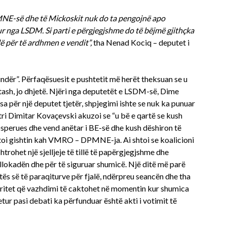
MNE-së dhe të Mickoskit nuk do ta pengojnë apo
r nga LSDM. Si parti e përgjegjshme do të bëjmë gjithçka
alë për të ardhmen e vendit”,
tha Nenad Kociq – deputet i
undër”. Përfaqësuesit e pushtetit më herët theksuan se u
tash, jo dhjetë. Njëri nga deputetët e LSDM-së, Dime
rsa për një deputet tjetër, shpjegimi ishte se nuk ka punuar
istri Dimitar Kovaçevski akuzoi se “u bë e qartë se kush
sperues dhe vend anëtar i BE-së dhe kush dëshiron të
jtoi gishtin kah VMRO – DPMNE-ja. Ai shtoi se koalicioni
htrohet një sjelljeje të tillë të papërgjegjshme dhe
bllokadën dhe për të siguruar shumicë. Një ditë më parë
stës së të paraqiturve për fjalë, ndërpreu seancën dhe tha
 Pritet që vazhdimi të caktohet në momentin kur shumica
tur pasi debati ka përfunduar është akti i votimit të