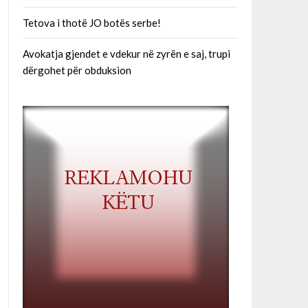
Tetova i thotë JO botës serbe!
Avokatja gjendet e vdekur në zyrën e saj, trupi
dërgohet për obduksion