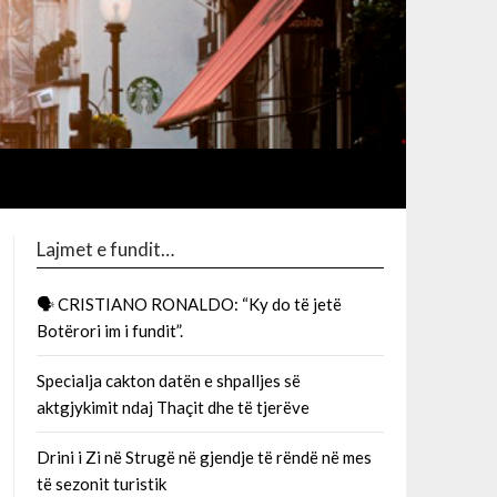
Lajmet e fundit…
🗣 CRISTIANO RONALDO: “Ky do të jetë
Botërori im i fundit”.
Specialja cakton datën e shpalljes së
aktgjykimit ndaj Thaçit dhe të tjerëve
Drini i Zi në Strugë në gjendje të rëndë në mes
të sezonit turistik