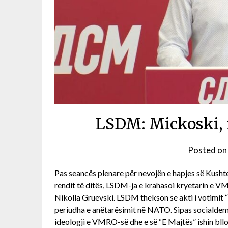
LSDM: Mickoski, 
Posted o
Pas seancës plenare për nevojën e hapjes së Kushte
rendit të ditës, LSDM-ja e krahasoi kryetarin e
Nikolla Gruevski. LSDM thekson se akti i votim
periudha e anëtarësimit në NATO. Sipas socialde
ideologji e VMRO-së dhe e së “E Majtës” ishin bllo