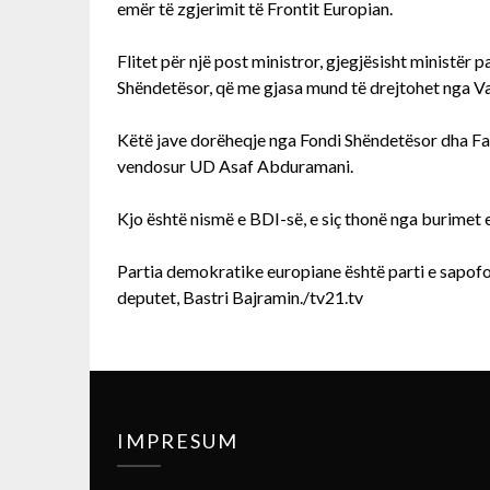
emër të zgjerimit të Frontit Europian.
Flitet për një post ministror, gjegjësisht ministër 
Shëndetësor, që me gjasa mund të drejtohet nga Va
Këtë jave dorëheqje nga Fondi Shëndetësor dha Fa
vendosur UD Asaf Abduramani.
Kjo është nismë e BDI-së, e siç thonë nga burimet e 
Partia demokratike europiane është parti e sapof
deputet, Bastri Bajramin./tv21.tv
IMPRESUM