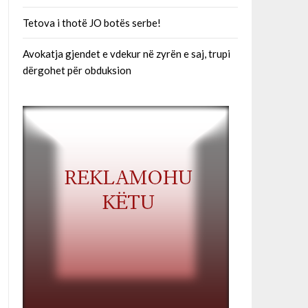
Tetova i thotë JO botës serbe!
Avokatja gjendet e vdekur në zyrën e saj, trupi
dërgohet për obduksion