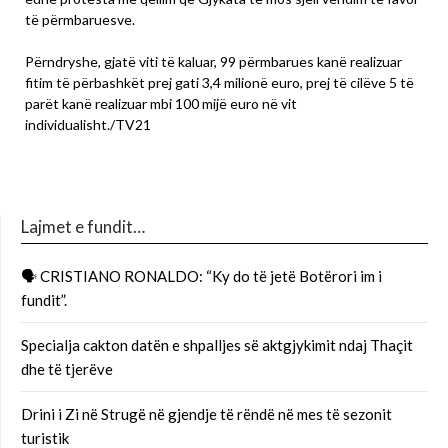
të përmbaruesve.
Përndryshe, gjatë viti të kaluar, 99 përmbarues kanë realizuar
fitim të përbashkët prej gati 3,4 milionë euro, prej të cilëve 5 të
parët kanë realizuar mbi 100 mijë euro në vit
individualisht./TV21
Lajmet e fundit…
🗣 CRISTIANO RONALDO: “Ky do të jetë Botërori im i
fundit”.
Specialja cakton datën e shpalljes së aktgjykimit ndaj Thaçit
dhe të tjerëve
Drini i Zi në Strugë në gjendje të rëndë në mes të sezonit
turistik