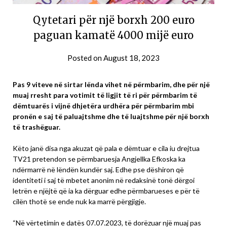
Qytetari për një borxh 200 euro
paguan kamatë 4000 mijë euro
Posted on
August 18, 2023
Pas 9 viteve në sirtar lënda vihet në përmbarim, dhe për një
muaj rresht para votimit të ligjit të ri për përmbarim të
dëmtuarës i vijnë dhjetëra urdhëra për përmbarim mbi
pronën e saj të paluajtshme dhe të luajtshme për një borxh
të trashëguar.
Këto janë disa nga akuzat që pala e dëmtuar e cila iu drejtua
TV21 pretendon se përmbaruesja Angjellka Efkoska ka
ndërmarrë në lëndën kundër saj. Edhe pse dëshiron që
identiteti i saj të mbetet anonim në redaksinë tonë dërgoi
letrën e njëjtë që ia ka dërguar edhe përmbarueses e për të
cilën thotë se ende nuk ka marrë përgjigje.
“Në vërtetimin e datës 07.07.2023, të dorëzuar një muaj pas