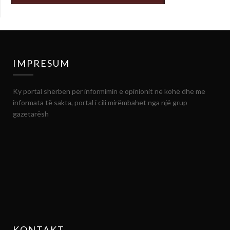
IMPRESUM
Ky portal shërben për informimin e opinionit në kohë dhe me
informata të sakta, portal i cili mirëmbahet nga një grup
gazetarësh
KONTAKT