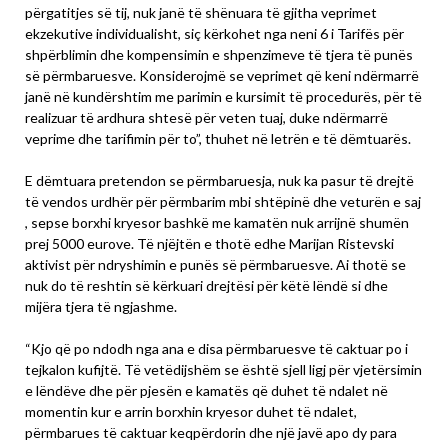
përgatitjes së tij, nuk janë të shënuara të gjitha veprimet
ekzekutive individualisht, siç kërkohet nga neni 6 i Tarifës për
shpërblimin dhe kompensimin e shpenzimeve të tjera të punës
së përmbaruesve. Konsiderojmë se veprimet që keni ndërmarrë
janë në kundërshtim me parimin e kursimit të procedurës, për të
realizuar të ardhura shtesë për veten tuaj, duke ndërmarrë
veprime dhe tarifimin për to”, thuhet në letrën e të dëmtuarës.
E dëmtuara pretendon se përmbaruesja, nuk ka pasur të drejtë
të vendos urdhër për përmbarim mbi shtëpinë dhe veturën e saj
, sepse borxhi kryesor bashkë me kamatën nuk arrijnë shumën
prej 5000 eurove. Të njëjtën e thotë edhe Marijan Ristevski
aktivist për ndryshimin e punës së përmbaruesve. Ai thotë se
nuk do të reshtin së kërkuari drejtësi për këtë lëndë si dhe
mijëra tjera të ngjashme.
“Kjo që po ndodh nga ana e disa përmbaruesve të caktuar po i
tejkalon kufijtë. Të vetëdijshëm se është sjell ligj për vjetërsimin
e lëndëve dhe për pjesën e kamatës që duhet të ndalet në
momentin kur e arrin borxhin kryesor duhet të ndalet,
përmbarues të caktuar keqpërdorin dhe një javë apo dy para