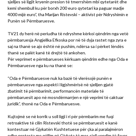
sjelljes së ligjit kryenin presion të tmerrshëm mbi qytetarët dhe
kemi shembull ku për borxh 200 euro qytetari ka paguar madje
4000 mijë euro”, tha Marijan Ristevski – aktivist për Ndryshimin e
Punën së Përmbaruesve.
TV21 dy herë në periudha të ndryshme kërkoi qëndrim nga vetë
përmbaruesja Angjellka Efkoska por në të dyja rastet nga zyra e
saj na thanë se ajo është në pushim, ndërsa sa i përket lëndës
thanë se palët kanë të drejtë të ankohen.
Për veprimet e përmbarueses kërkuam qëndrim edhe nga Oda e
Përmbaruesve nga ku na thanë se:
“Oda e Përmbaruesve nuk ka bazë të vlerësojë punën e
përmbaruesve nga aspekti i ligjshmërisë në sjelljen gjatë
zbatimit të përmbarimit, performancën materiale të
përmbaruesit apo në mosndërmarrjen e një veprimi të caktuar
juridik”, thonë na Oda e Përmbaruesve.
Kujtojmë se në korrik u soll ligji i ri për përmbarim me fuqi
retroaktive të cilin Ristevski thotë se përmbaruesit e kanë
kontestuar në Gjykatën Kushtetuese për çka ai paralajmëron
edhe protesta me qëllim që Gjykata të mos sjell vendim të favor