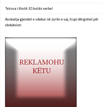
Tetova i thotë JO botës serbe!
Avokatja gjendet e vdekur në zyrën e saj, trupi dërgohet për
obduksion