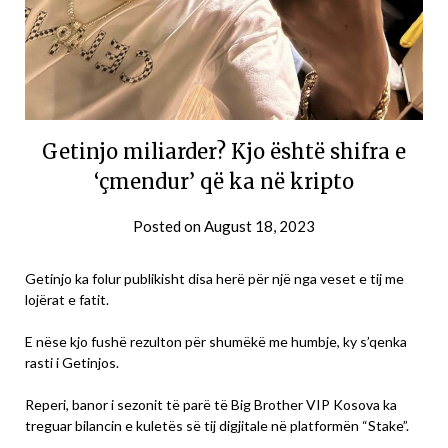
Getinjo miliarder? Kjo është shifra e
‘çmendur’ që ka në kripto
Posted on
August 18, 2023
Getinjo ka folur publikisht disa herë për një nga veset e tij me
lojërat e fatit.
E nëse kjo fushë rezulton për shumëkë me humbje, ky s’qenka
rasti i Getinjos.
Reperi, banor i sezonit të parë të Big Brother VIP Kosova ka
treguar bilancin e kuletës së tij digjitale në platformën “Stake”.