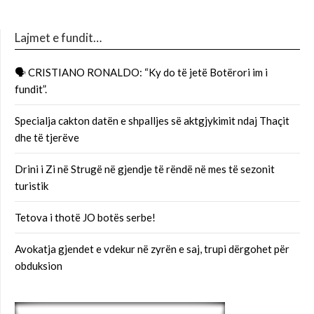
Lajmet e fundit…
🗣 CRISTIANO RONALDO: “Ky do të jetë Botërori im i
fundit”.
Specialja cakton datën e shpalljes së aktgjykimit ndaj Thaçit
dhe të tjerëve
Drini i Zi në Strugë në gjendje të rëndë në mes të sezonit
turistik
Tetova i thotë JO botës serbe!
Avokatja gjendet e vdekur në zyrën e saj, trupi dërgohet për
obduksion