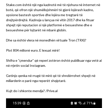
Stake.com është një nga kazinotë më të njohura në internet në
botë, që ofron një shumëllojshmëri të gjerë lojërash kazino,
opsione bastesh sportive dhe lojëra me tregtarë të
drejtpërdrejtë. Kazinoja u lançua në vitin 2017 dhe ka fituar
shpejt një reputacion si një platformë e besueshme dhe e
besueshme për lojtarët në mbarë globin.
Dhe sa është vlera në monedhën virtuale Tron (TRX)?
Plot 804 milionë euro. E lexuat mirë!
Shifra e “çmendur” që reperi zotëron është publikuar nga vetë ai
në rrjetin social Instagram.
Getinjo qenka në rrugë të mirë që të shndërrohet shpejt në
miliarderin e parë nga reperët shqiptarë.
Kujt do i shkonte mendja? /Prive.al