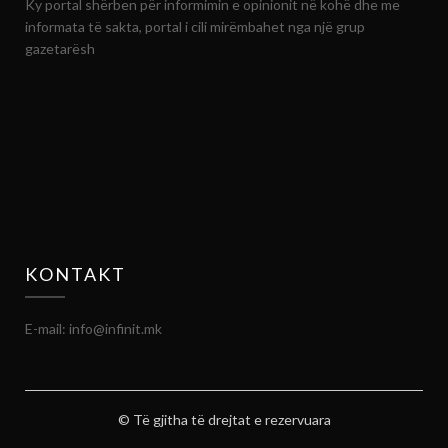
Ky portal shërben për informimin e opinionit në kohë dhe me
informata të sakta, portal i cili mirëmbahet nga një grup
gazetarësh
KONTAKT
E-mail: info@infinit.mk
© Të gjitha të drejtat e rezervuara