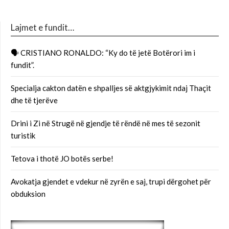
Lajmet e fundit…
🗣 CRISTIANO RONALDO: “Ky do të jetë Botërori im i
fundit”.
Specialja cakton datën e shpalljes së aktgjykimit ndaj Thaçit
dhe të tjerëve
Drini i Zi në Strugë në gjendje të rëndë në mes të sezonit
turistik
Tetova i thotë JO botës serbe!
Avokatja gjendet e vdekur në zyrën e saj, trupi dërgohet për
obduksion