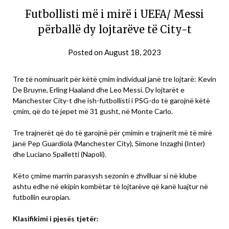
Futbollisti më i mirë i UEFA/ Messi
përballë dy lojtarëve të City-t
Posted on
August 18, 2023
Tre të nominuarit për këtë çmim individual janë tre lojtarë: Kevin
De Bruyne, Erling Haaland dhe Leo Messi. Dy lojtarët e
Manchester City-t dhe ish-futbollisti i PSG-do të garojnë këtë
çmim, që do të jepet më 31 gusht, në Monte Carlo.
Tre trajnerët që do të garojnë për çmimin e trajnerit më të mirë
janë Pep Guardiola (Manchester City), Simone Inzaghi (Inter)
dhe Luciano Spalletti (Napoli).
Këto çmime marrin parasysh sezonin e zhvilluar si në klube
ashtu edhe në ekipin kombëtar të lojtarëve që kanë luajtur në
futbollin europian.
Klasifikimi i pjesës tjetër: