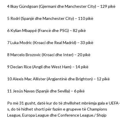
4 llkay Gündgoan (Gjermani dhe Manchester City) – 129 pikë
5 Rodri (Spanjë dhe Manchester City) – 110 pikë
6 Kylian Mbappé (Francë dhe PSG) – 82 pikë
7 Luka Modric (Kroaci dhe Real Madrid) – 33 pikë
8 Marcelo Brozovic (Kroaci dhe Inter) – 20 pikë
9 Declan Rice (Angli dhe West Ham) – 14 pikë
10 Alexis Mac Allister (Argjentinë dhe Brighton) – 12 pikë
11 Jesús Navas (Spanjë dhe Sevilla) – 6 pikë
Po më 31 gusht, datë kur do të zhvillohet mbrëmja gala e UEFA-
s, do të hidhet shorti për fazën e grupeve të Champions
League, Europa League dhe Conference League./ Shqip