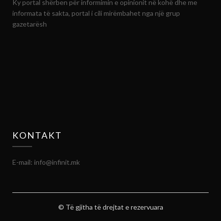
Ky portal shërben për informimin e opinionit në kohë dhe me
informata të sakta, portal i cili mirëmbahet nga një grup
gazetarësh
KONTAKT
E-mail: info@infinit.mk
© Të gjitha të drejtat e rezervuara