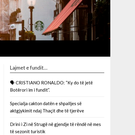
Lajmet e fundit…
🗣 CRISTIANO RONALDO: “Ky do të jetë
Botërori im i fundit”.
Specialja cakton datën e shpalljes së
aktgjykimit ndaj Thaçit dhe të tjerëve
Drini i Zi në Strugë në gjendje të rëndë në mes
të sezonit turistik