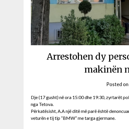
Arrestohen dy pers
makinën n
Posted o
Dje (17 gusht) në ora 15:00 dhe 19:30, zyrtarët p
nga Tetova.
Përkatësisht, A.A një ditë më parë është denoncuar 
veturën e tij tip “BMW” me targa gjermane.