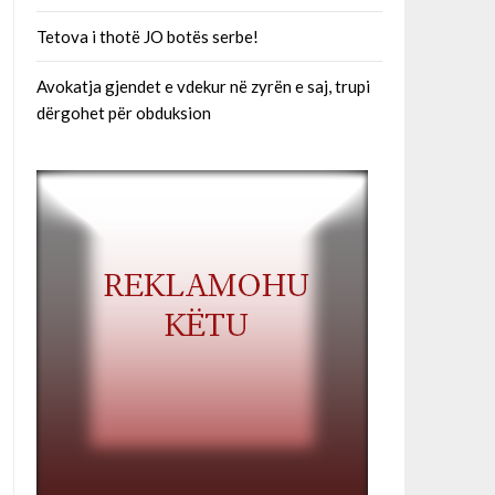
Tetova i thotë JO botës serbe!
Avokatja gjendet e vdekur në zyrën e saj, trupi
dërgohet për obduksion