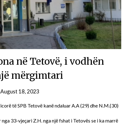
ona në Tetovë, i vodhën
jë mërgimtari
n
August 18, 2023
olicorë të SPB Tetovë kanë ndaluar A.A (29) dhe N.M.(30)
nga 33-vjeçari Z.H. nga një fshat i Tetovës se i ka marrë