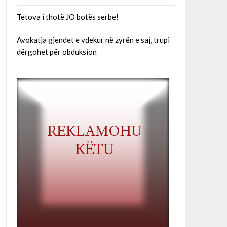
Tetova i thotë JO botës serbe!
Avokatja gjendet e vdekur në zyrën e saj, trupi
dërgohet për obduksion