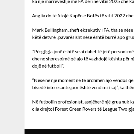
ka një marrëveshje me FA deri në vitin 2025 dhe ka
Anglia do të fitojë Kupën e Botës të vitit 2022 dhe
Mark Bullingham, shefi ekzekutiv i FA, tha se nëse
këtë detyrë , pavarësisht nëse është burrë apo gru
.“Përgjigja jonë është se ai duhet të jetë personi m
dhe ne shpresojmë që ajo të vazhdojë kështu për nj
dojë në futboll”.
“Nëse në një moment në të ardhmen ajo vendos që dë
bisedë interesante, por është vendimi i saj”, ka th
Në futbollin profesionist, asnjëherë një grua nuk 
cila drejtoi Forest Green Rovers të League Two gj