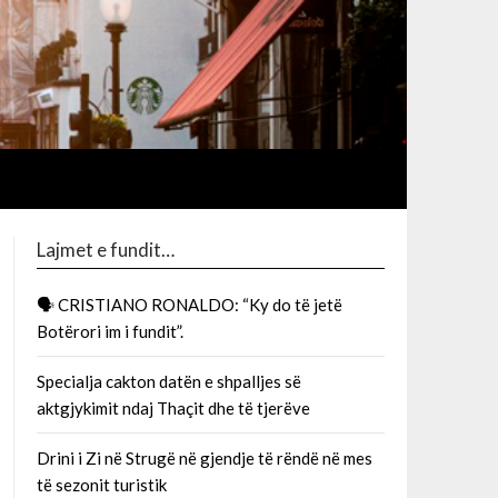
Lajmet e fundit…
🗣 CRISTIANO RONALDO: “Ky do të jetë
Botërori im i fundit”.
Specialja cakton datën e shpalljes së
aktgjykimit ndaj Thaçit dhe të tjerëve
Drini i Zi në Strugë në gjendje të rëndë në mes
të sezonit turistik