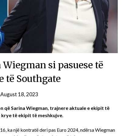
a Wiegman si pasuese të
të Southgate
n
August 18, 2023
on që Sarina Wiegman, trajnere aktuale e ekipit të
krye të ekipit të meshkujve.
 2016, ka një kontratë deri pas Euro 2024, ndërsa Wiegman