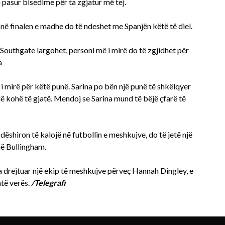
 pasur bisedime për ta zgjatur më tej.
 në finalen e madhe do të ndeshet me Spanjën këtë të diel.
 Southgate largohet, personi më i mirë do të zgjidhet për
a
ë i mirë për këtë punë. Sarina po bën një punë të shkëlqyer
ë kohë të gjatë. Mendoj se Sarina mund të bëjë çfarë të
shiron të kalojë në futbollin e meshkujve, do të jetë një
ënë Bullingham.
ka drejtuar një ekip të meshkujve përveç Hannah Dingley, e
atë verës.
/Telegrafi