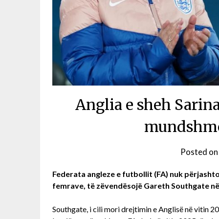
Anglia e sheh Sarin
mundshme 
Posted o
Federata angleze e futbollit (FA) nuk përjasht
femrave, të zëvendësojë Gareth Southgate në 
Southgate, i cili mori drejtimin e Anglisë në vitin