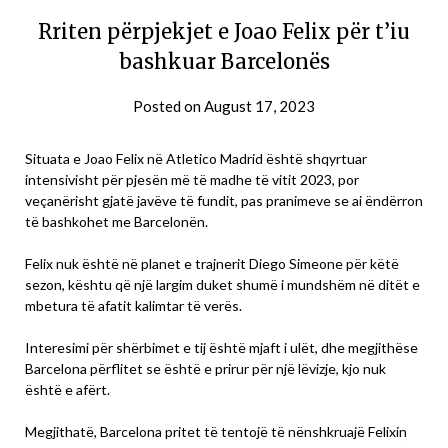
Rriten përpjekjet e Joao Felix për t’iu
bashkuar Barcelonës
Posted on
August 17, 2023
Situata e Joao Felix në Atletico Madrid është shqyrtuar
intensivisht për pjesën më të madhe të vitit 2023, por
veçanërisht gjatë javëve të fundit, pas pranimeve se ai ëndërron
të bashkohet me Barcelonën.
Felix nuk është në planet e trajnerit Diego Simeone për këtë
sezon, kështu që një largim duket shumë i mundshëm në ditët e
mbetura të afatit kalimtar të verës.
Interesimi për shërbimet e tij është mjaft i ulët, dhe megjithëse
Barcelona përflitet se është e prirur për një lëvizje, kjo nuk
është e afërt.
Megjithatë, Barcelona pritet të tentojë të nënshkruajë Felixin