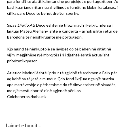
para fundit të afatit kalimtar dhe përpjekjet e portugezit për t’u
bashkuar janë rritur nga zhvillimet e fundit në klubin katalanas, i
cili ka parë Deco të bëhet drejtor sportiv.
Sipas
Diario AS
, Deco është një tifoz i madh i Felixit, ndërsa i
larguar Mateu Alemany ishte e kundërta – ai nuk ishte i etur që
Barcelona të nënshkruante me portugezin.
Kjo mund të nënkuptojë se lëvizjet do të bëhen në ditët në
vijim, megjithëse një mbrojtës i ri i djathtë është aktualisht
prioriteti kryesor.
Atletico Madridi është i prirur të zgjidhë të ardhmen e Felix për
aq kohë sa të jetë e mundur. Çdo fond i krijuar nga një huazim
apo marrëveshje e përhershme do të riinvestohet në skuadër,
me një mesfushor të ri në agjendë për Los
Colchoneros./koha.mk
Lajmet e fundit…