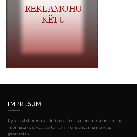
IMPRESUM
Ky portal shërben për informimin e opinionit në kohë dhe me
informata të sakta, portal i cili mirëmbahet nga një grup
gazetarësh