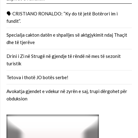
🗣 CRISTIANO RONALDO: “Ky do të jetë Botërori im i
fundit”.
Specialja cakton datën e shpalljes së aktgjykimit ndaj Thaçit
dhe të tjerëve
Drini i Zi në Strugë në gjendje të rëndë në mes të sezonit
turistik
Tetova i thotë JO botës serbe!
Avokatja gjendet e vdekur në zyrën e saj, trupi dërgohet për
obduksion