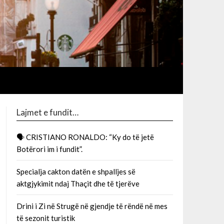
Lajmet e fundit…
🗣 CRISTIANO RONALDO: “Ky do të jetë
Botërori im i fundit”.
Specialja cakton datën e shpalljes së
aktgjykimit ndaj Thaçit dhe të tjerëve
Drini i Zi në Strugë në gjendje të rëndë në mes
të sezonit turistik