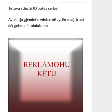
Tetova i thotë JO botës serbe!
Avokatja gjendet e vdekur në zyrën e saj, trupi
dërgohet për obduksion