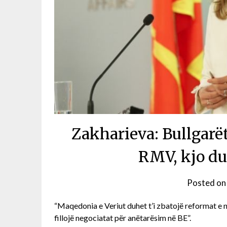
Zakharieva: Bullgarët 
RMV, kjo du
Posted o
“Maqedonia e Veriut duhet t’i zbatojë reformat e 
fillojë negociatat për anëtarësim në BE”.