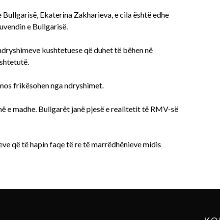
 Bullgarisë, Ekaterina Zakharieva, e cila është edhe
uvendin e Bullgarisë.
 ndryshimeve kushtetuese që duhet të bëhen në
shtetutë.
 mos frikësohen nga ndryshimet.
 e madhe. Bullgarët janë pjesë e realitetit të RMV-së
deve që të hapin faqe të re të marrëdhënieve midis