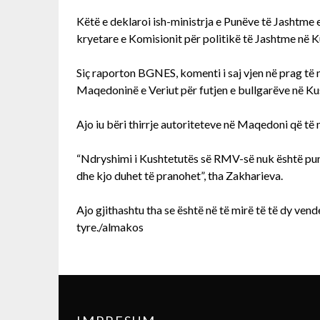
Këtë e deklaroi ish-ministrja e Punëve të Jashtme e
kryetare e Komisionit për politikë të Jashtme në K
Siç raporton BGNES, komenti i saj vjen në prag të
Maqedoninë e Veriut për futjen e bullgarëve në Ku
Ajo iu bëri thirrje autoriteteve në Maqedoni që të
“Ndryshimi i Kushtetutës së RMV-së nuk është punë
dhe kjo duhet të pranohet”, tha Zakharieva.
Ajo gjithashtu tha se është në të mirë të të dy ven
tyre./almakos