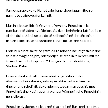
tendave të Wagnerit në Tsel.
Pamjet paraprake të Planet Labs kanë shpërfaqur rritjen e
numrit të pajisjeve afër kampit.
Muajin e kaluar, lideri i Wagnerit, Yevgeny Prigozhin, e ka
publikuar një video nga Bjellorusia, duke i mirëpritur luftëtarët e
tij dhe duke thënë se ata do të ndihmojnë në shndërrimin e
ushtrisë bjelloruse në ushtrinë e dytë më të mirë në botë.
Ende nuk dihet saktë se çfarë do të ndodhë me Prigozhinin dhe
trupat e Wagnerit, prej ndërprerjes së rebelimit, kërcënimit më
të madh në udhëheqësinë 23-vjeçare të presidentit rus,
Vladimir Putin.
Lideri autoritar i Bjellorusisë, aleati i ngushtë i Putinit,
Alyaksandr Lukashenka, është përfshirë në bisedime për t’i
dhënë fund rebelimit, duke ndërmjetësuar marrëveshje mes
Prigozhinit dhe Putinit për t’i pranuar Wagnerin dhe Prigozhinin
në Bjellorusi.
Prigozhin dyshohet se ka qenë disa herë në Rusi prej rebelimit