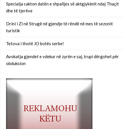
Specialja cakton datën e shpalljes së aktgjykimit ndaj Thaçit
dhe të tjerëve
Drini i Zi në Strugë në gjendje të rëndë në mes të sezonit
turistik
Tetova i thotë JO botës serbe!
Avokatja gjendet e vdekur në zyrën e saj, trupi dërgohet për
obduksion