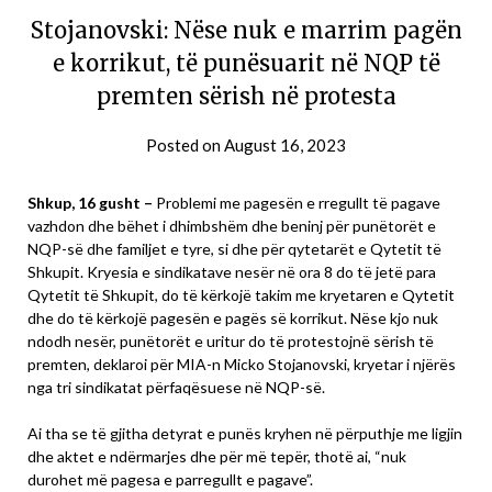
Stojanovski: Nëse nuk e marrim pagën
e korrikut, të punësuarit në NQP të
premten sërish në protesta
Posted on
August 16, 2023
Shkup, 16 gusht –
Problemi me pagesën e rregullt të pagave
vazhdon dhe bëhet i dhimbshëm dhe beninj për punëtorët e
NQP-së dhe familjet e tyre, si dhe për qytetarët e Qytetit të
Shkupit. Kryesia e sindikatave nesër në ora 8 do të jetë para
Qytetit të Shkupit, do të kërkojë takim me kryetaren e Qytetit
dhe do të kërkojë pagesën e pagës së korrikut. Nëse kjo nuk
ndodh nesër, punëtorët e uritur do të protestojnë sërish të
premten, deklaroi për MIA-n Micko Stojanovski, kryetar i njërës
nga tri sindikatat përfaqësuese në NQP-së.
Ai tha se të gjitha detyrat e punës kryhen në përputhje me ligjin
dhe aktet e ndërmarjes dhe për më tepër, thotë ai, “nuk
durohet më pagesa e parregullt e pagave”.