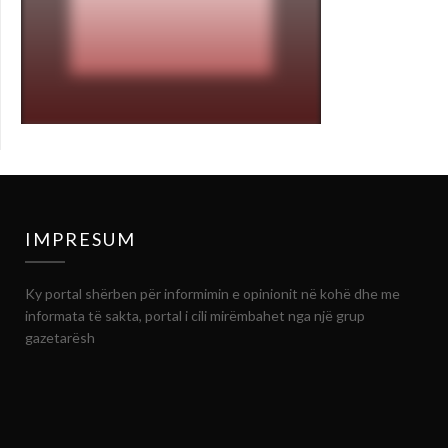
IMPRESUM
Ky portal shërben për informimin e opinionit në kohë dhe me
informata të sakta, portal i cili mirëmbahet nga një grup
gazetarësh