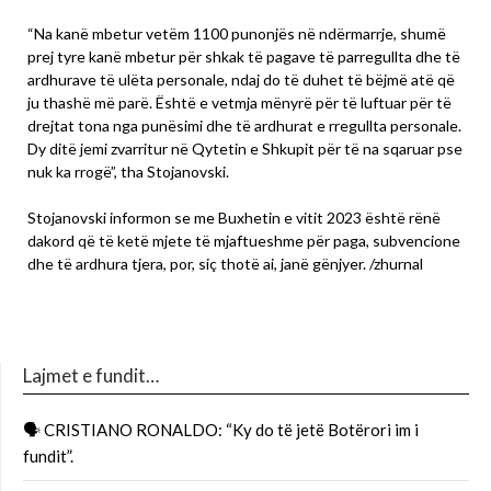
“Na kanë mbetur vetëm 1100 punonjës në ndërmarrje, shumë
prej tyre kanë mbetur për shkak të pagave të parregullta dhe të
ardhurave të ulëta personale, ndaj do të duhet të bëjmë atë që
ju thashë më parë. Është e vetmja mënyrë për të luftuar për të
drejtat tona nga punësimi dhe të ardhurat e rregullta personale.
Dy ditë jemi zvarritur në Qytetin e Shkupit për të na sqaruar pse
nuk ka rrogë”, tha Stojanovski.
Stojanovski informon se me Buxhetin e vitit 2023 është rënë
dakord që të ketë mjete të mjaftueshme për paga, subvencione
dhe të ardhura tjera, por, siç thotë ai, janë gënjyer.
/zhurnal
Lajmet e fundit…
🗣 CRISTIANO RONALDO: “Ky do të jetë Botërori im i
fundit”.