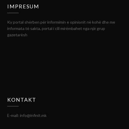
IMPRESUM
Ky portal shërben për informimin e opinionit në kohë dhe me
informata të sakta, portal i cili mirëmbahet nga një grup
gazetarësh
KONTAKT
E-mail: info@infinit.mk