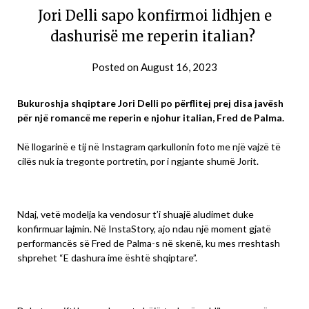
Jori Delli sapo konfirmoi lidhjen e
dashurisë me reperin italian?
Posted on
August 16, 2023
Bukuroshja shqiptare Jori Delli po përflitej prej disa javësh
për një romancë me reperin e njohur italian, Fred de Palma.
Në llogarinë e tij në Instagram qarkullonin foto me një vajzë të
cilës nuk ia tregonte portretin, por i ngjante shumë Jorit.
Ndaj, vetë modelja ka vendosur t’i shuajë aludimet duke
konfirmuar lajmin. Në InstaStory, ajo ndau një moment gjatë
performancës së Fred de Palma-s në skenë, ku mes rreshtash
shprehet “E dashura ime është shqiptare”.