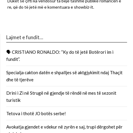
Duket se çifti ka vendosur ta bëjë tashmë publike romancën e
re, që do të jetë më e komentuara e showbiz-it.
Lajmet e fundit…
🗣 CRISTIANO RONALDO: “Ky do të jetë Botërori im i
fundit”.
Specialja cakton datën e shpalljes së aktgjykimit ndaj Thaçit
dhe të tjerëve
Drini i Zi në Strugë në gjendje të rëndë në mes të sezonit
turistik
Tetova i thotë JO botës serbe!
Avokatja gjendet e vdekur në zyrën e saj, trupi dërgohet për