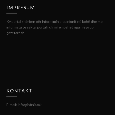
IMPRESUM
Ky portal shërben për informimin e opinionit në kohë dhe me
informata të sakta, portal i cili mirëmbahet nga një grup
gazetarësh
KONTAKT
E-mail: info@infinit.mk