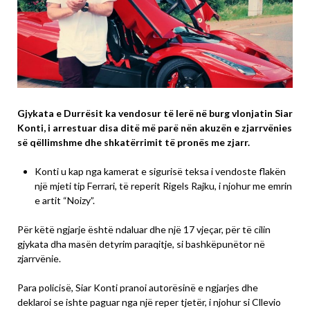
Gjykata e Durrësit ka vendosur të lerë në burg vlonjatin Siar
Konti, i arrestuar disa ditë më parë nën akuzën e zjarrvënies
së qëllimshme dhe shkatërrimit të pronës me zjarr.
Konti u kap nga kamerat e sigurisë teksa i vendoste flakën
një mjeti tip Ferrari, të reperit Rigels Rajku, i njohur me emrin
e artit “Noizy”.
Për këtë ngjarje është ndaluar dhe një 17 vjeçar, për të cilin
gjykata dha masën detyrim paraqitje, si bashkëpunëtor në
zjarrvënie.
Para policisë, Siar Konti pranoi autorësinë e ngjarjes dhe
deklaroi se ishte paguar nga një reper tjetër, i njohur si Cllevio