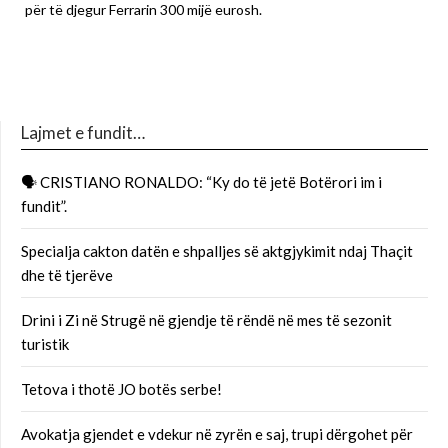
për të djegur Ferrarin 300 mijë eurosh.
Lajmet e fundit…
🗣 CRISTIANO RONALDO: “Ky do të jetë Botërori im i
fundit”.
Specialja cakton datën e shpalljes së aktgjykimit ndaj Thaçit
dhe të tjerëve
Drini i Zi në Strugë në gjendje të rëndë në mes të sezonit
turistik
Tetova i thotë JO botës serbe!
Avokatja gjendet e vdekur në zyrën e saj, trupi dërgohet për